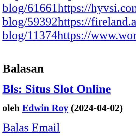
blog/61661
https://hyvsi.co
blog/59392
https://fireland.
blog/11374
https://www.wom
Balasan
Bls: Situs Slot Online
oleh
Edwin Roy
(2024-04-02)
Balas Email