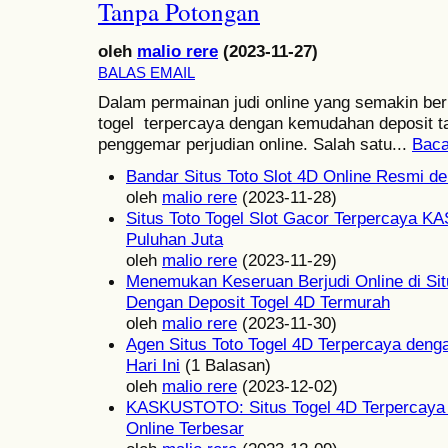
Tanpa Potongan
oleh
malio rere
(2023-11-27)
BALAS EMAIL
Dalam permainan judi online yang semakin b
togel terpercaya dengan kemudahan deposit t
penggemar perjudian online. Salah satu...
Baca
Bandar Situs Toto Slot 4D Online Resmi de
oleh
malio rere
(2023-11-28)
Situs Toto Togel Slot Gacor Terpercaya
Puluhan Juta
oleh
malio rere
(2023-11-29)
Menemukan Keseruan Berjudi Online di Si
Dengan Deposit Togel 4D Termurah
oleh
malio rere
(2023-11-30)
Agen Situs Toto Togel 4D Terpercaya den
Hari Ini
(1 Balasan)
oleh
malio rere
(2023-12-02)
KASKUSTOTO: Situs Togel 4D Terpercaya 
Online Terbesar