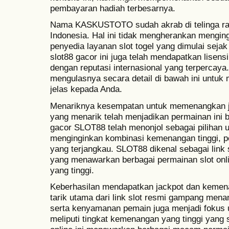
pembayaran hadiah terbesarnya.
Nama KASKUSTOTO sudah akrab di telinga ratus
Indonesia. Hal ini tidak mengherankan mengin
penyedia layanan slot togel yang dimulai sejak 
slot88 gacor ini juga telah mendapatkan lisensi 
dengan reputasi internasional yang terpercaya.
mengulasnya secara detail di bawah ini untuk 
jelas kepada Anda.
Menariknya kesempatan untuk memenangkan ja
yang menarik telah menjadikan permainan ini beg
gacor SLOT88 telah menonjol sebagai pilihan 
menginginkan kombinasi kemenangan tinggi, pe
yang terjangkau. SLOT88 dikenal sebagai link s
yang menawarkan berbagai permainan slot onl
yang tinggi.
Keberhasilan mendapatkan jackpot dan kemena
tarik utama dari link slot resmi gampang menan
serta kenyamanan pemain juga menjadi fokus u
meliputi tingkat kemenangan yang tinggi yang s