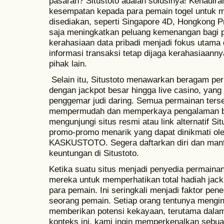
pasaran? Situstoto adalah solusinya! Kehadir
kesempatan kepada para pemain togel untuk m
disediakan, seperti Singapore 4D, Hongkong Pr
saja meningkatkan peluang kemenangan bagi 
kerahasiaan data pribadi menjadi fokus utama
informasi transaksi tetap dijaga kerahasiaanny
pihak lain.
Selain itu, Situstoto menawarkan beragam perm
dengan jackpot besar hingga live casino, yan
penggemar judi daring. Semua permainan terse
mempermudah dan memperkaya pengalaman be
mengunjungi situs resmi atau link alternatif Si
promo-promo menarik yang dapat dinikmati ole
KASKUSTOTO. Segera daftarkan diri dan man
keuntungan di Situstoto.
Ketika suatu situs menjadi penyedia permainan 
mereka untuk memperhatikan total hadiah jac
para pemain. Ini seringkali menjadi faktor pe
seorang pemain. Setiap orang tentunya mengin
memberikan potensi kekayaan, terutama dalam
konteks ini, kami ingin memperkenalkan sebuah