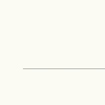
______________________________________