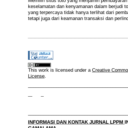
Memilih situs toto yang menjamin pembayaran 
keselamatan dan kenyamanan dalam berjudi tog
yang terpercaya tidak hanya terlihat dari pem
tetapi juga dari keamanan transaksi dan perli
This work is licensed under a
Creative Commons
License
.
______________________________________
______________________________________
INFORMASI DAN KONTAK JURNAL LPPM
I
GAMALAMA