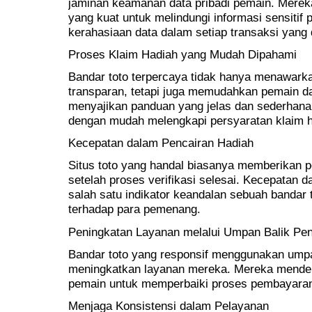
jaminan keamanan data pribadi pemain. Merek
yang kuat untuk melindungi informasi sensiti
kerahasiaan data dalam setiap transaksi yang 
Proses Klaim Hadiah yang Mudah Dipahami
Bandar toto terpercaya tidak hanya menawarka
transparan, tetapi juga memudahkan pemain d
menyajikan panduan yang jelas dan sederhana
dengan mudah melengkapi persyaratan klaim h
Kecepatan dalam Pencairan Hadiah
Situs toto yang handal biasanya memberikan p
setelah proses verifikasi selesai. Kecepatan 
salah satu indikator keandalan sebuah banda
terhadap para pemenang.
Peningkatan Layanan melalui Umpan Balik Pe
Bandar toto yang responsif menggunakan umpan
meningkatkan layanan mereka. Mereka mende
pemain untuk memperbaiki proses pembayaran 
Menjaga Konsistensi dalam Pelayanan