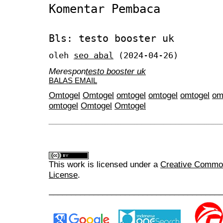
Komentar Pembaca
Bls: testo booster uk
oleh
seo abal
(2024-04-26)
Merespon
testo booster uk
BALAS EMAIL
Omtogel
Omtogel
omtogel
omtogel
omtogel
om
omtogel
Omtogel
Omtogel
This work is licensed under a
Creative Commons
License
.
______________________________________