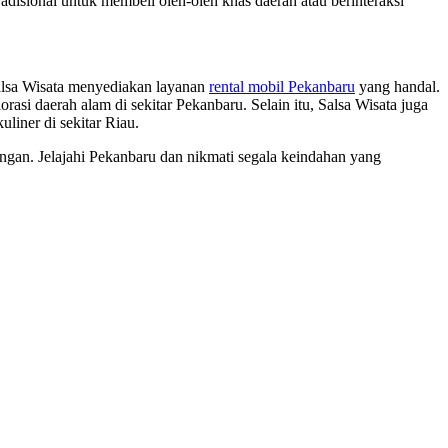
radisional untuk membeli oleh-oleh khas daerah atau berinteraksi
Salsa Wisata menyediakan layanan
rental mobil Pekanbaru
yang handal.
si daerah alam di sekitar Pekanbaru. Selain itu, Salsa Wisata juga
liner di sekitar Riau.
angan. Jelajahi Pekanbaru dan nikmati segala keindahan yang
_______________