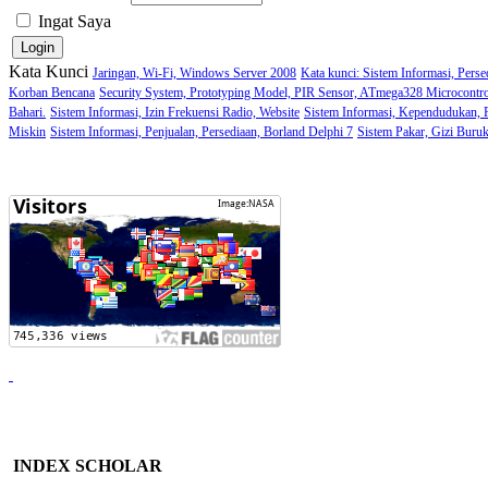
Ingat Saya
Kata Kunci
Jaringan, Wi-Fi, Windows Server 2008
Kata kunci: Sistem Informasi, Perse
Korban Bencana
Security System, Prototyping Model, PIR Sensor, ATmega328 Microcontro
Bahari.
Sistem Informasi, Izin Frekuensi Radio, Website
Sistem Informasi, Kependudukan,
Miskin
Sistem Informasi, Penjualan, Persediaan, Borland Delphi 7
Sistem Pakar, Gizi Buru
INDEX SCHOLAR