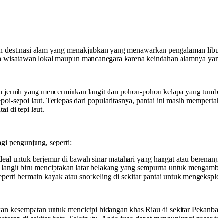
uah destinasi alam yang menakjubkan yang menawarkan pengalaman libur
eh wisatawan lokal maupun mancanegara karena keindahan alamnya yan
 jernih yang mencerminkan langit dan pohon-pohon kelapa yang tumbuh
sepoi-sepoi laut. Terlepas dari popularitasnya, pantai ini masih memp
i di tepi laut.
i pengunjung, seperti:
deal untuk berjemur di bawah sinar matahari yang hangat atau berenang
dan langit biru menciptakan latar belakang yang sempurna untuk mengam
eperti bermain kayak atau snorkeling di sekitar pantai untuk mengeksp
n kesempatan untuk mencicipi hidangan khas Riau di sekitar Pekanbaru.