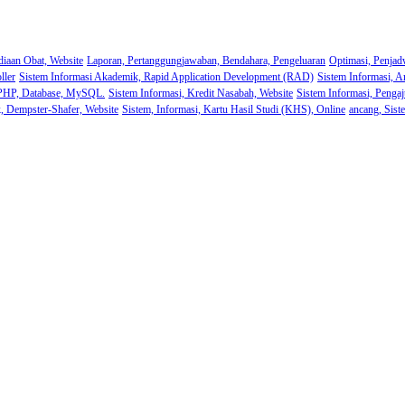
diaan Obat, Website
Laporan, Pertanggungjawaban, Bendahara, Pengeluaran
Optimasi, Penjad
ller
Sistem Informasi Akademik, Rapid Application Development (RAD)
Sistem Informasi, A
 PHP, Database, MySQL.
Sistem Informasi, Kredit Nasabah, Website
Sistem Informasi, Pengaj
k, Dempster-Shafer, Website
Sistem, Informasi, Kartu Hasil Studi (KHS), Online
ancang, Sist