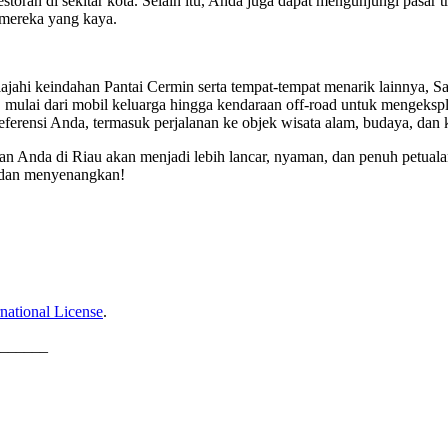
toran di sekitar kota. Selain itu, Anda juga dapat mengunjungi pasar t
mereka yang kaya.
jahi keindahan Pantai Cermin serta tempat-tempat menarik lainnya, 
ulai dari mobil keluarga hingga kendaraan off-road untuk mengeksplora
erensi Anda, termasuk perjalanan ke objek wisata alam, budaya, dan ku
uran Anda di Riau akan menjadi lebih lancar, nyaman, dan penuh petual
h dan menyenangkan!
national License
.
______
________________________________________________________