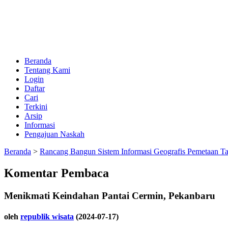
Beranda
Tentang Kami
Login
Daftar
Cari
Terkini
Arsip
Informasi
Pengajuan Naskah
Beranda
>
Rancang Bangun Sistem Informasi Geografis Pemetaan T
Komentar Pembaca
Menikmati Keindahan Pantai Cermin, Pekanbaru
oleh
republik wisata
(2024-07-17)