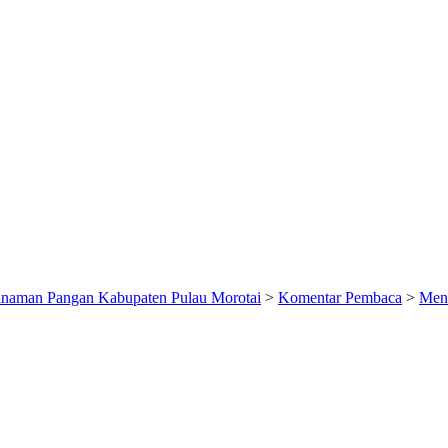
anaman Pangan Kabupaten Pulau Morotai
>
Komentar Pembaca
>
Meni