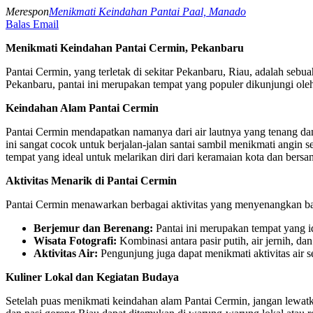
Merespon
Menikmati Keindahan Pantai Paal, Manado
Balas Email
Menikmati Keindahan Pantai Cermin, Pekanbaru
Pantai Cermin, yang terletak di sekitar Pekanbaru, Riau, adalah seb
Pekanbaru, pantai ini merupakan tempat yang populer dikunjungi ol
Keindahan Alam Pantai Cermin
Pantai Cermin mendapatkan namanya dari air lautnya yang tenang dan
ini sangat cocok untuk berjalan-jalan santai sambil menikmati angin 
tempat yang ideal untuk melarikan diri dari keramaian kota dan bersanta
Aktivitas Menarik di Pantai Cermin
Pantai Cermin menawarkan berbagai aktivitas yang menyenangkan bag
Berjemur dan Berenang:
Pantai ini merupakan tempat yang i
Wisata Fotografi:
Kombinasi antara pasir putih, air jernih, 
Aktivitas Air:
Pengunjung juga dapat menikmati aktivitas air s
Kuliner Lokal dan Kegiatan Budaya
Setelah puas menikmati keindahan alam Pantai Cermin, jangan lewatka