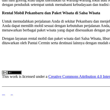
dan nasi goreng Riau dapat ditemukan di warung-warung lokal atau res
dengan penduduk setempat untuk memahami kebudayaan dan tradisi 
Rental Mobil Pekanbaru dan Paket Wisata di Salsa Wisata
Untuk memudahkan perjalanan Anda di sekitar Pekanbaru dan menjela
Anda dapat memilih mobil sesuai dengan kebutuhan perjalanan Anda, m
menawarkan berbagai paket wisata yang dapat disesuaikan dengan pref
Dengan layanan rental mobil dan paket wisata dari Salsa Wisata, lib
ditawarkan oleh Pantai Cermin serta destinasi lainnya dengan muda
This work is licensed under a
Creative Commons Attribution 4.0 Inter
_______________________________________________________
_______________________________________________________