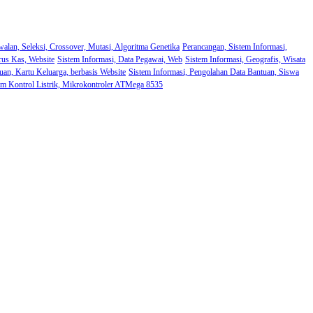
walan, Seleksi, Crossover, Mutasi, Algoritma Genetika
Perancangan, Sistem Informasi,
rus Kas, Website
Sistem Informasi, Data Pegawai, Web
Sistem Informasi, Geografis, Wisata
uan, Kartu Keluarga, berbasis Website
Sistem Informasi, Pengolahan Data Bantuan, Siswa
em Kontrol Listrik, Mikrokontroler ATMega 8535