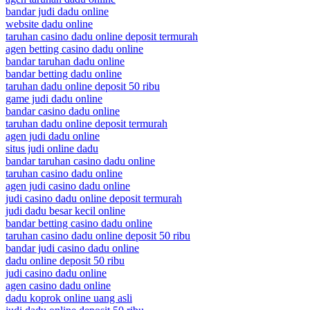
bandar judi dadu online
website dadu online
taruhan casino dadu online deposit termurah
agen betting casino dadu online
bandar taruhan dadu online
bandar betting dadu online
taruhan dadu online deposit 50 ribu
game judi dadu online
bandar casino dadu online
taruhan dadu online deposit termurah
agen judi dadu online
situs judi online dadu
bandar taruhan casino dadu online
taruhan casino dadu online
agen judi casino dadu online
judi casino dadu online deposit termurah
judi dadu besar kecil online
bandar betting casino dadu online
taruhan casino dadu online deposit 50 ribu
bandar judi casino dadu online
dadu online deposit 50 ribu
judi casino dadu online
agen casino dadu online
dadu koprok online uang asli