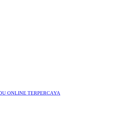
DU ONLINE TERPERCAYA