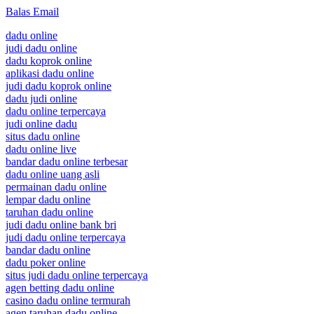
Balas Email
dadu online
judi dadu online
dadu koprok online
aplikasi dadu online
judi dadu koprok online
dadu judi online
dadu online terpercaya
judi online dadu
situs dadu online
dadu online live
bandar dadu online terbesar
dadu online uang asli
permainan dadu online
lempar dadu online
taruhan dadu online
judi dadu online bank bri
judi dadu online terpercaya
bandar dadu online
dadu poker online
situs judi dadu online terpercaya
agen betting dadu online
casino dadu online termurah
agen taruhan dadu online