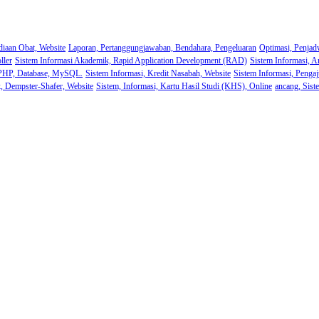
diaan Obat, Website
Laporan, Pertanggungjawaban, Bendahara, Pengeluaran
Optimasi, Penjad
ller
Sistem Informasi Akademik, Rapid Application Development (RAD)
Sistem Informasi, A
 PHP, Database, MySQL.
Sistem Informasi, Kredit Nasabah, Website
Sistem Informasi, Pengaj
k, Dempster-Shafer, Website
Sistem, Informasi, Kartu Hasil Studi (KHS), Online
ancang, Sist