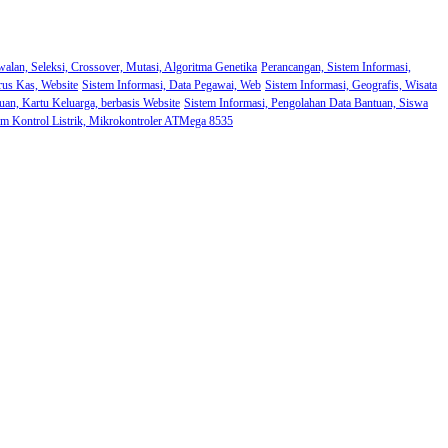
walan, Seleksi, Crossover, Mutasi, Algoritma Genetika
Perancangan, Sistem Informasi,
rus Kas, Website
Sistem Informasi, Data Pegawai, Web
Sistem Informasi, Geografis, Wisata
uan, Kartu Keluarga, berbasis Website
Sistem Informasi, Pengolahan Data Bantuan, Siswa
em Kontrol Listrik, Mikrokontroler ATMega 8535