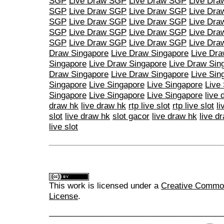
SGP
Live Draw SGP
Live Draw SGP
Live Dr
SGP
Live Draw SGP
Live Draw SGP
Live Dr
SGP
Live Draw SGP
Live Draw SGP
Live Dr
SGP
Live Draw SGP
Live Draw SGP
Live Dr
SGP
Live Draw SGP
Live Draw SGP
Live Dr
Draw Singapore
Live Draw Singapore
Live Dra
Singapore
Live Draw Singapore
Live Draw Sin
Draw Singapore
Live Draw Singapore
Live Sin
Singapore
Live Singapore
Live Singapore
Live
Singapore
Live Singapore
Live Singapore
live 
draw hk
live draw hk
rtp live slot
rtp live slot
li
slot
live draw hk
slot gacor
live draw hk
live d
live slot
This work is licensed under a
Creative Commons
License
.
______________________________________