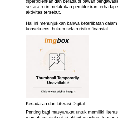
diperbolehkan dan berada di bawah pengawasa
secara rutin melakukan pemblokiran terhadap s
aktivitas tersebut.
Hal ini menunjukkan bahwa keterlibatan dalam 
konsekuensi hukum selain risiko finansial.
Kesadaran dan Literasi Digital
Penting bagi masyarakat untuk memiliki literasi
memahami risiko dari aktivitas online, termas