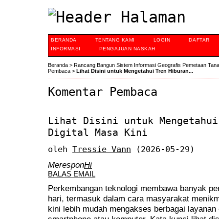
BERANDA
TENTANG KAMI
LOGIN
DAFTAR
INFORMASI
PENGAJUAN NASKAH
Beranda
>
Rancang Bangun Sistem Informasi Geografis Pemetaan Tan
Pembaca
>
Lihat Disini untuk Mengetahui Tren Hiburan...
Komentar Pembaca
Lihat Disini untuk Mengetahui
Digital Masa Kini
oleh
Tressie Vann
(2026-05-29)
Merespon
Hi
BALAS EMAIL
Perkembangan teknologi membawa banyak per
hari, termasuk dalam cara masyarakat menikma
kini lebih mudah mengakses berbagai layanan 
smartphone atau komputer. Kata kunci lihat dis