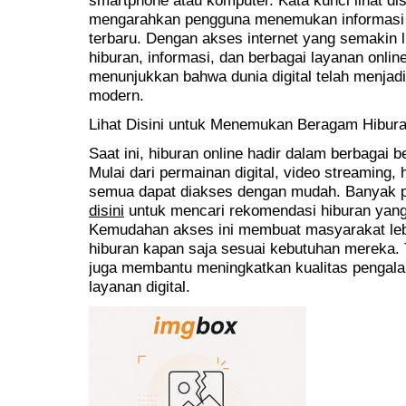
mengarahkan pengguna menemukan informasi me
terbaru. Dengan akses internet yang semakin
hiburan, informasi, dan berbagai layanan online
menunjukkan bahwa dunia digital telah menjadi
modern.
Lihat Disini untuk Menemukan Beragam Hibura
Saat ini, hiburan online hadir dalam berbagai b
Mulai dari permainan digital, video streaming, 
semua dapat diakses dengan mudah. Banyak
disini
untuk mencari rekomendasi hiburan yang 
Kemudahan akses ini membuat masyarakat lebi
hiburan kapan saja sesuai kebutuhan mereka. T
juga membantu meningkatkan kualitas pengal
layanan digital.