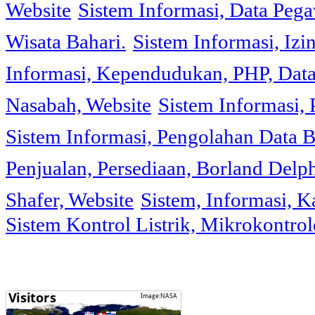
Website
Sistem Informasi, Data Peg
Wisata Bahari.
Sistem Informasi, Izi
Informasi, Kependudukan, PHP, Dat
Nasabah, Website
Sistem Informasi, 
Sistem Informasi, Pengolahan Data 
Penjualan, Persediaan, Borland Delph
Shafer, Website
Sistem, Informasi, K
Sistem Kontrol Listrik, Mikrokontr