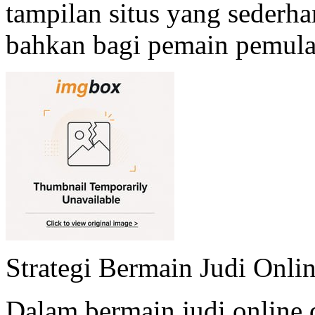
tampilan situs yang sederh
bahkan bagi pemain pemula
Strategi Bermain Judi Onl
Dalam bermain judi online d