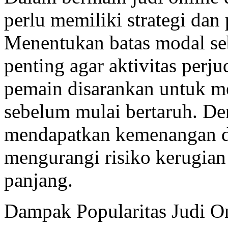
perlu memiliki strategi dan
Menentukan batas modal se
penting agar aktivitas perju
pemain disarankan untuk m
sebelum mulai bertaruh. Den
mendapatkan kemenangan da
mengurangi risiko kerugian
panjang.
Dampak Popularitas Judi On