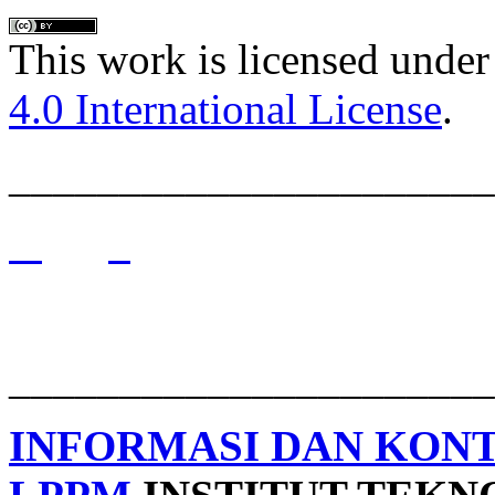
This work is licensed under
4.0 International License
.
______________________
______________________
INFORMASI DAN KON