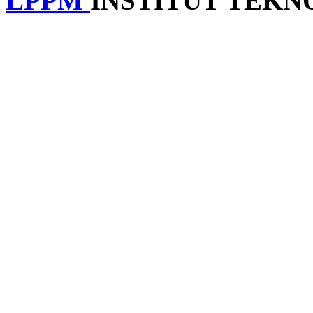
LPPM
INSTITUT TEK
_____________________