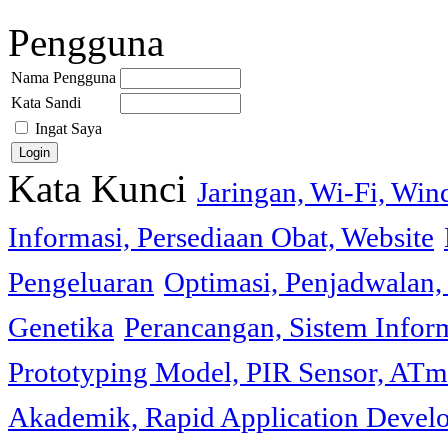
Pengguna
Nama Pengguna
Kata Sandi
Ingat Saya
Kata Kunci
Jaringan, Wi-Fi, Wi
Informasi, Persediaan Obat, Website
Pengeluaran
Optimasi, Penjadwalan, 
Genetika
Perancangan, Sistem Infor
Prototyping Model, PIR Sensor, ATm
Akademik, Rapid Application Deve