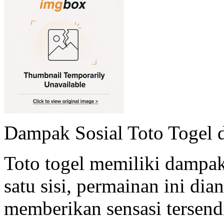
Dampak Sosial Toto Togel 
Toto togel memiliki dampak
satu sisi, permainan ini di
memberikan sensasi tersend