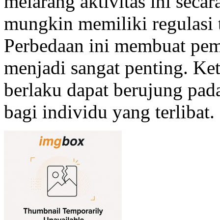
melarang aktivitas ini secar
mungkin memiliki regulasi 
Perbedaan ini membuat pe
menjadi sangat penting. Ke
berlaku dapat berujung pad
bagi individu yang terlibat.