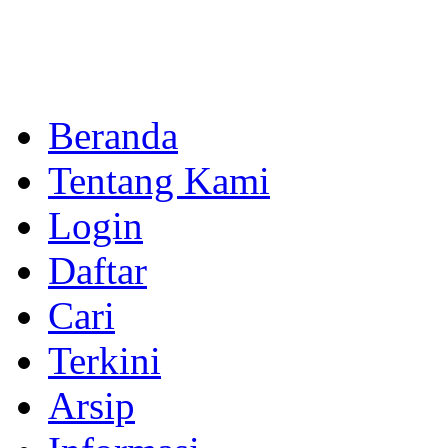
Beranda
Tentang Kami
Login
Daftar
Cari
Terkini
Arsip