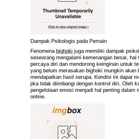
Dampak Psikologis pada Pemain
Fenomena
bighoki
juga memiliki dampak psikol
seseorang mengalami kemenangan besar, hal t
percaya diri dan mendorong keinginan untuk ter
yang belum merasakan bighoki mungkin akan 
mendapatkan hasil serupa. Kondisi ini dapat m
jika tidak diimbangi dengan kontrol diri. Oleh 
pengelolaan emosi menjadi hal penting dalam 
online.