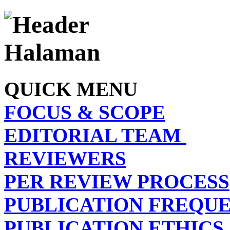
QUICK MENU
FOCUS & SCOPE
EDITORIAL TEAM
REVIEWERS
PER REVIEW PROCESS
PUBLICATION FREQU
PUBLICATION ETHICS