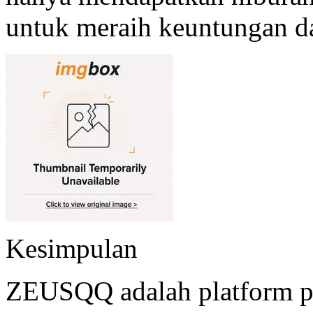
untuk meraih keuntungan da
Kesimpulan
ZEUSQQ adalah platform p