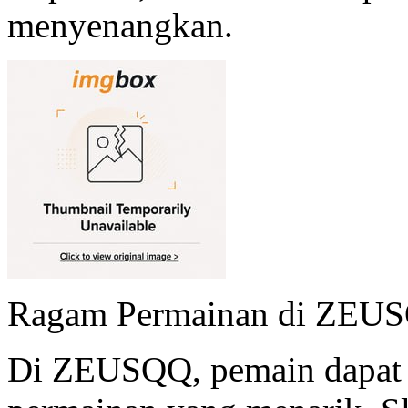
menyenangkan.
Ragam Permainan di ZEU
Di ZEUSQQ, pemain dapat 