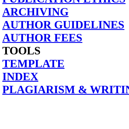
ARCHIVING
AUTHOR GUIDELINES
AUTHOR FEES
TOOLS
TEMPLATE
INDEX
PLAGIARISM & WRITI