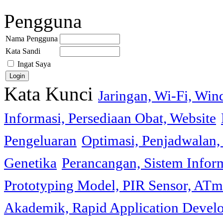
Pengguna
Nama Pengguna
Kata Sandi
Ingat Saya
Kata Kunci
Jaringan, Wi-Fi, Wi
Informasi, Persediaan Obat, Website
Pengeluaran
Optimasi, Penjadwalan, 
Genetika
Perancangan, Sistem Infor
Prototyping Model, PIR Sensor, ATm
Akademik, Rapid Application Deve