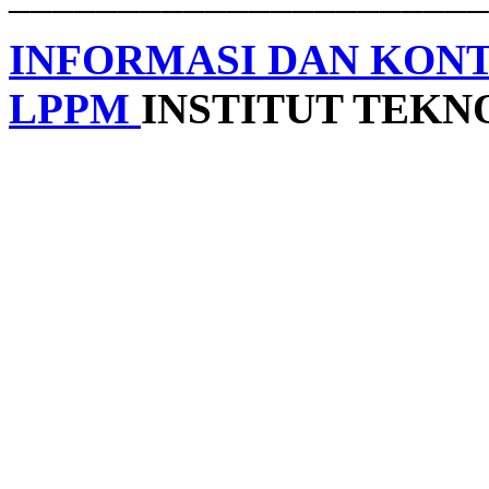
INFORMASI DAN KON
LPPM
INSTITUT TEK