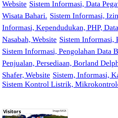
Website
Sistem Informasi, Data Peg
Wisata Bahari.
Sistem Informasi, Izi
Informasi, Kependudukan, PHP, Dat
Nasabah, Website
Sistem Informasi, 
Sistem Informasi, Pengolahan Data 
Penjualan, Persediaan, Borland Delph
Shafer, Website
Sistem, Informasi, K
Sistem Kontrol Listrik, Mikrokontr