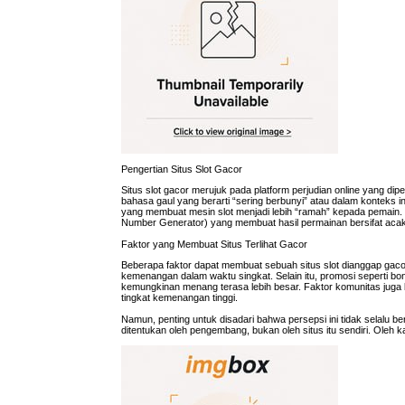
Pengertian Situs Slot Gacor
Situs slot gacor merujuk pada platform perjudian online yang dipe
bahasa gaul yang berarti “sering berbunyi” atau dalam konteks
yang membuat mesin slot menjadi lebih “ramah” kepada pemai
Number Generator) yang membuat hasil permainan bersifat acak d
Faktor yang Membuat Situs Terlihat Gacor
Beberapa faktor dapat membuat sebuah situs slot dianggap gac
kemenangan dalam waktu singkat. Selain itu, promosi seperti bo
kemungkinan menang terasa lebih besar. Faktor komunitas juga
tingkat kemenangan tinggi.
Namun, penting untuk disadari bahwa persepsi ini tidak selalu be
ditentukan oleh pengembang, bukan oleh situs itu sendiri. Oleh k