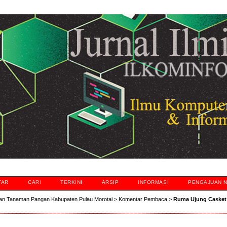
TAR
CARI
TERKINI
ARSIP
INFORMASI
PENGAJUAN 
an Tanaman Pangan Kabupaten Pulau Morotai
>
Komentar Pembaca
>
Ruma Ujung Casket: