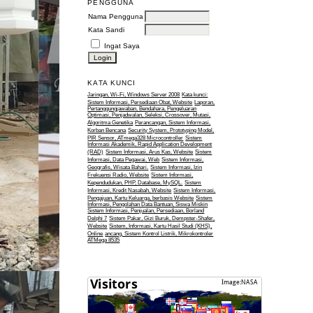
PENGGUNA
Nama Pengguna
Kata Sandi
Ingat Saya
KATA KUNCI
Jaringan, Wi-Fi, Windows Server 2008
Kata kunci:
Sistem Informasi, Persediaan Obat, Website
Laporan,
Pertanggungjawaban, Bendahara, Pengeluaran
Optimasi, Penjadwalan, Seleksi, Crossover, Mutasi,
Algoritma Genetika
Perancangan, Sistem Informasi,
Korban Bencana
Security System, Prototyping Model,
PIR Sensor, ATmega328 Microcontroller
Sistem
Informasi Akademik, Rapid Application Development
(RAD)
Sistem Informasi, Arus Kas, Website
Sistem
Informasi, Data Pegawai, Web
Sistem Informasi,
Geografis, Wisata Bahari.
Sistem Informasi, Izin
Frekuensi Radio, Website
Sistem Informasi,
Kependudukan, PHP, Database, MySQL.
Sistem
Informasi, Kredit Nasabah, Website
Sistem Informasi,
Pengajuan, Kartu Keluarga, berbasis Website
Sistem
Informasi, Pengolahan Data Bantuan, Siswa Miskin
Sistem Informasi, Penjualan, Persediaan, Borland
Delphi 7
Sistem Pakar, Gizi Buruk, Dempster-Shafer,
Website
Sistem, Informasi, Kartu Hasil Studi (KHS),
Online
ancang, Sistem Kontrol Listrik, Mikrokontroler
ATMega 8535