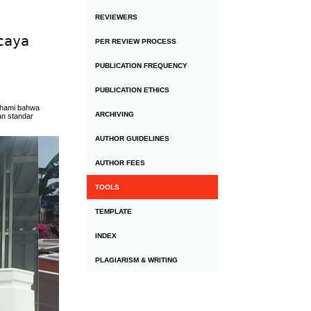
REVIEWERS
caya
PER REVIEW PROCESS
PUBLICATION FREQUENCY
PUBLICATION ETHICS
mahami bahwa
ARCHIVING
an standar
AUTHOR GUIDELINES
AUTHOR FEES
TOOLS
TEMPLATE
INDEX
PLAGIARISM & WRITING