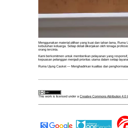
Menggunakan material pilihan yang kuat dan tahan lama, Ruma U
kebutuhan keluarga. Setiap detail dikerjakan oleh tenaga profe
orang tercinta.
Kami berkomitmen untuk memberikan pelayanan yang responsif,
kepuasan pelanggan menjadi prioritas utama dalam setiap layan
Ruma Ujung Casket — Menghadirkan kualitas dan penghormatan
This work is licensed under a
Creative Commons Attribution 4.0 I
____________________________________________________