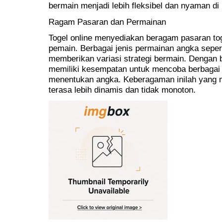
bermain menjadi lebih fleksibel dan nyaman di 
Ragam Pasaran dan Permainan
Togel online menyediakan beragam pasaran toge
pemain. Berbagai jenis permainan angka sepert
memberikan variasi strategi bermain. Dengan 
memiliki kesempatan untuk mencoba berbagai
menentukan angka. Keberagaman inilah yang m
terasa lebih dinamis dan tidak monoton.