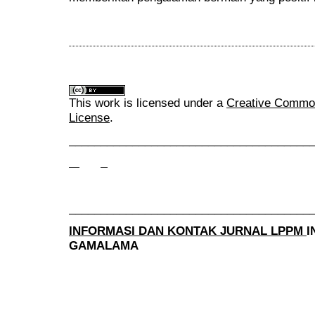
This work is licensed under a
Creative Commons
License
.
______________________________________
______________________________________
INFORMASI DAN KONTAK JURNAL LPPM
I
GAMALAMA