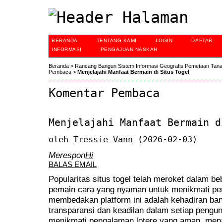
BERANDA
TENTANG KAMI
LOGIN
DAFTAR
INFORMASI
PENGAJUAN NASKAH
Beranda
>
Rancang Bangun Sistem Informasi Geografis Pemetaan Tan
Pembaca
>
Menjelajahi Manfaat Bermain di Situs Togel
Komentar Pembaca
Menjelajahi Manfaat Bermain d
oleh
Tressie Vann
(2026-02-03)
Merespon
Hi
BALAS EMAIL
Popularitas situs togel telah meroket dalam b
pemain cara yang nyaman untuk menikmati per
membedakan platform ini adalah kehadiran ba
transparansi dan keadilan dalam setiap pengu
menikmati pengalaman lotere yang aman, mena