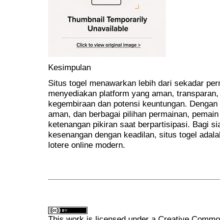
Kesimpulan
Situs togel menawarkan lebih dari sekadar perm
menyediakan platform yang aman, transparan, 
kegembiraan dan potensi keuntungan. Dengan b
aman, dan berbagai pilihan permainan, pemai
ketenangan pikiran saat berpartisipasi. Bagi 
kesenangan dengan keadilan, situs togel adala
lotere online modern.
This work is licensed under a
Creative Commons