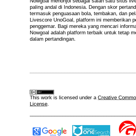
Nowgoal menonjol sebagai salah satu situs liv
paling andal di Indonesia. Dengan skor pertandi
termasuk penguasaan bola, tembakan, dan pel
Livescore UnoGoal, platform ini memberikan 
penggemar. Bagi mereka yang mencari informas
Nowgoal adalah platform terbaik untuk tetap m
dalam pertandingan.
This work is licensed under a
Creative Commons
License
.
______________________________________