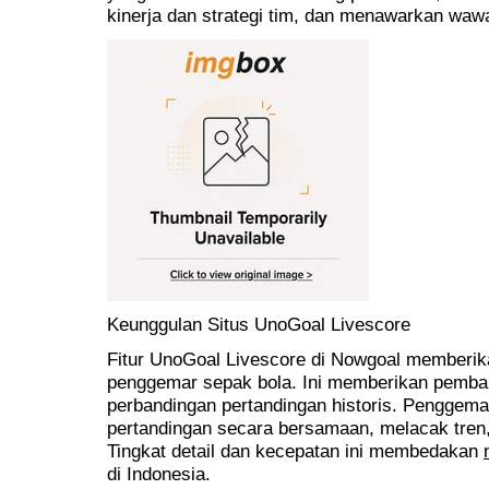
kinerja dan strategi tim, dan menawarkan wa
Keunggulan Situs UnoGoal Livescore
Fitur UnoGoal Livescore di Nowgoal memberik
penggemar sepak bola. Ini memberikan pembarua
perbandingan pertandingan historis. Penggema
pertandingan secara bersamaan, melacak tren,
Tingkat detail dan kecepatan ini membedakan
di Indonesia.