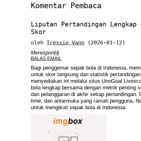
Komentar Pembaca
Liputan Pertandingan Lengkap 
Skor
oleh
Tressie Vann
(2026-01-12)
Merespon
Hi
BALAS EMAIL
Bagi penggemar sepak bola di Indonesia, memi
untuk skor langsung dan statistik pertandingan
menyediakan ini melalui situs UnoGoal Lives
bola lengkap bersama dengan metrik penting s
dan pelanggaran di akhir setiap pertandingan.
time, dan antarmuka yang ramah pengguna, No
untuk mengikuti sepak bola di Indonesia.