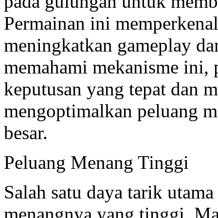
pada gulungan untuk memb
Permainan ini memperkenal
meningkatkan gameplay da
memahami mekanisme ini, 
keputusan yang tepat dan m
mengoptimalkan peluang m
besar.
Peluang Menang Tinggi
Salah satu daya tarik utam
menangnya yang tinggi. Ma