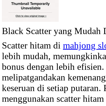
Black Scatter yang Mudah 
Scatter hitam di
mahjong sl
lebih mudah, memungkinka
bonus dengan lebih efisien. 
melipatgandakan kemenang
keseruan di setiap putaran.
menggunakan scatter hitam s