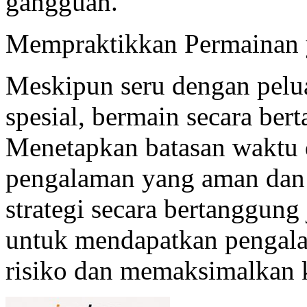
gangguan.
Mempraktikkan Permainan 
Meskipun seru dengan pelua
spesial, bermain secara ber
Menetapkan batasan waktu 
pengalaman yang aman da
strategi secara bertanggu
untuk mendapatkan pengal
risiko dan memaksimalkan k