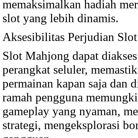
memaksimalkan hadiah mer
slot yang lebih dinamis.
Aksesibilitas Perjudian Slo
Slot Mahjong dapat diakses 
perangkat seluler, memasti
permainan kapan saja dan d
ramah pengguna memungkin
gameplay yang nyaman, me
strategi, mengeksplorasi bo