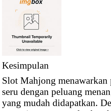
Kesimpulan
Slot Mahjong menawarkan p
seru dengan peluang menang 
yang mudah didapatkan. D