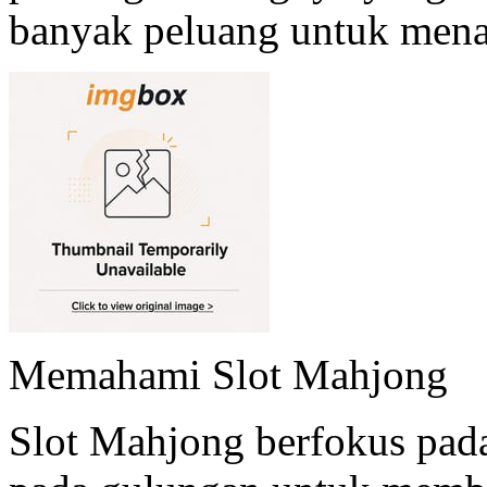
banyak peluang untuk men
Memahami Slot Mahjong
Slot Mahjong berfokus pada