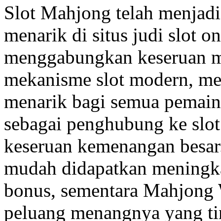
Slot Mahjong telah menjadi 
menarik di situs judi slot o
menggabungkan keseruan m
mekanisme slot modern, me
menarik bagi semua pemain
sebagai penghubung ke slo
keseruan kemenangan besar.
mudah didapatkan meningk
bonus, sementara Mahjong 
peluang menangnya yang ti