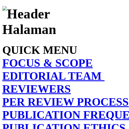
QUICK MENU
FOCUS & SCOPE
EDITORIAL TEAM
REVIEWERS
PER REVIEW PROCESS
PUBLICATION FREQU
PUBLICATION ETHICS