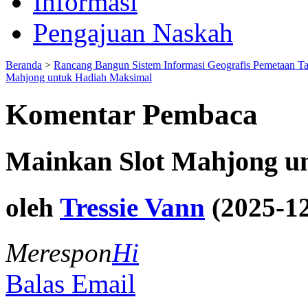
Informasi
Pengajuan Naskah
Beranda
>
Rancang Bangun Sistem Informasi Geografis Pemetaan T
Mahjong untuk Hadiah Maksimal
Komentar Pembaca
Mainkan Slot Mahjong u
oleh
Tressie Vann
(2025-12
Merespon
Hi
Balas Email