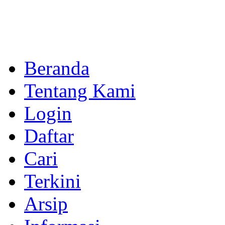
Beranda
Tentang Kami
Login
Daftar
Cari
Terkini
Arsip