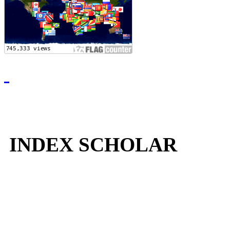
INDEX SCHOLAR