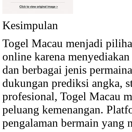
Kesimpulan
Togel Macau menjadi piliha
online karena menyediakan
dan berbagai jenis permain
dukungan prediksi angka, st
profesional, Togel Macau
peluang kemenangan. Platf
pengalaman bermain yang 