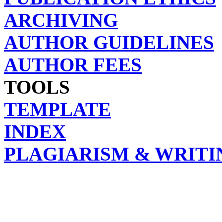
ARCHIVING
AUTHOR GUIDELINES
AUTHOR FEES
TOOLS
TEMPLATE
INDEX
PLAGIARISM & WRITI