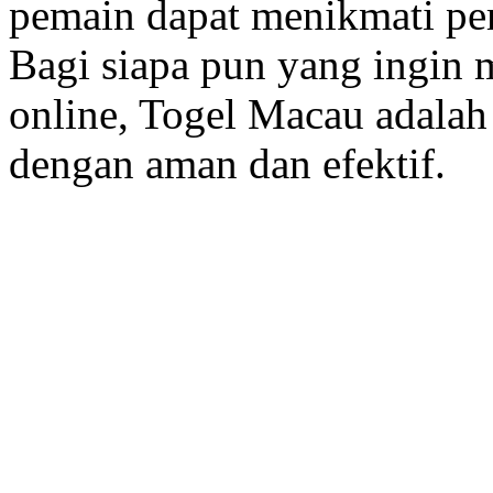
pemain dapat menikmati per
Bagi siapa pun yang ingin
online, Togel Macau adalah 
dengan aman dan efektif.