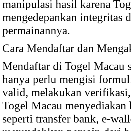
manipulasi hasil karena Tog
mengedepankan integritas d
permainannya.
Cara Mendaftar dan Menga
Mendaftar di Togel Macau 
hanya perlu mengisi formuli
valid, melakukan verifikasi
Togel Macau menyediakan 
seperti transfer bank, e-wall