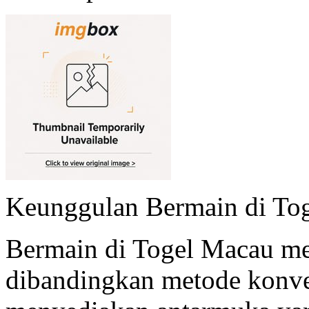
Keunggulan Bermain di To
Bermain di Togel Macau m
dibandingkan metode konve