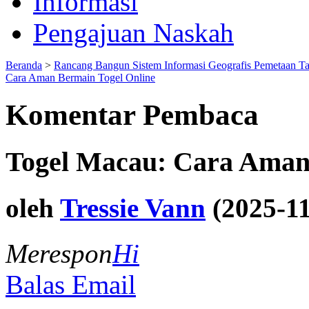
Informasi
Pengajuan Naskah
Beranda
>
Rancang Bangun Sistem Informasi Geografis Pemetaan T
Cara Aman Bermain Togel Online
Komentar Pembaca
Togel Macau: Cara Aman
oleh
Tressie Vann
(2025-11
Merespon
Hi
Balas Email