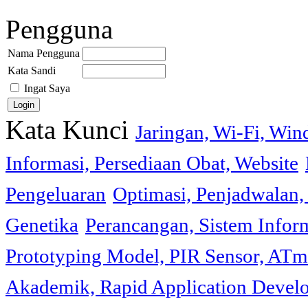
Pengguna
Nama Pengguna
Kata Sandi
Ingat Saya
Kata Kunci
Jaringan, Wi-Fi, Wi
Informasi, Persediaan Obat, Website
Pengeluaran
Optimasi, Penjadwalan, 
Genetika
Perancangan, Sistem Infor
Prototyping Model, PIR Sensor, ATm
Akademik, Rapid Application Deve