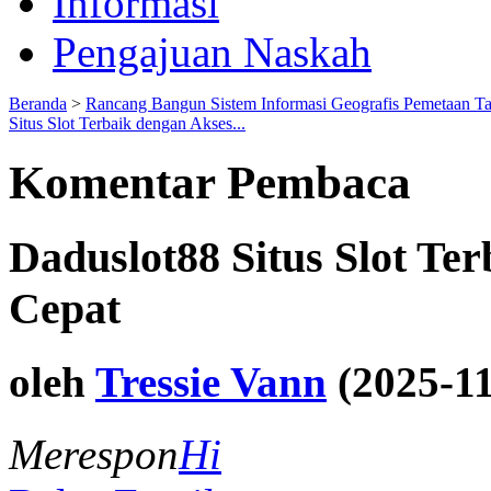
Informasi
Pengajuan Naskah
Beranda
>
Rancang Bangun Sistem Informasi Geografis Pemetaan T
Situs Slot Terbaik dengan Akses...
Komentar Pembaca
Daduslot88 Situs Slot Te
Cepat
oleh
Tressie Vann
(2025-11
Merespon
Hi