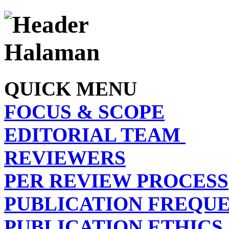
QUICK MENU
FOCUS & SCOPE
EDITORIAL TEAM
REVIEWERS
PER REVIEW PROCESS
PUBLICATION FREQU
PUBLICATION ETHICS