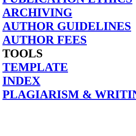
ARCHIVING
AUTHOR GUIDELINES
AUTHOR FEES
TOOLS
TEMPLATE
INDEX
PLAGIARISM & WRITI