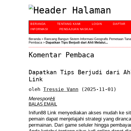
BERANDA
TENTANG KAMI
LOGIN
DAFTAR
INFORMASI
PENGAJUAN NASKAH
Beranda
>
Rancang Bangun Sistem Informasi Geografis Pemetaan Tan
Pembaca
>
Dapatkan Tips Berjudi dari Ahli Melalui...
Komentar Pembaca
Dapatkan Tips Berjudi dari Ah
Link
oleh
Tressie Vann
(2025-11-01)
Merespon
Hi
BALAS EMAIL
Inifun88 Link menyediakan akses mudah ke situ
pemain dapat menjelajahi strategi yang diranc
permainan. Dari game seluler hingga pembay
Anda ketahui tentang situs judi online dapat di