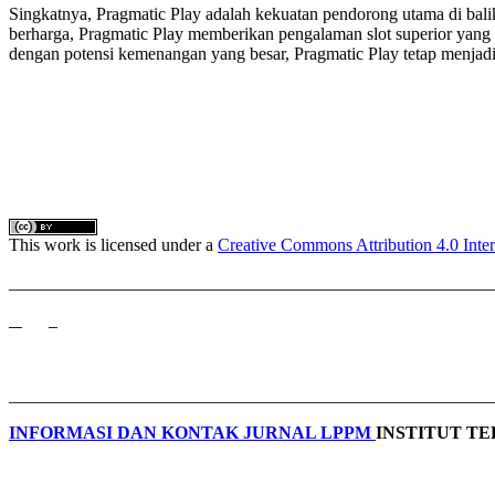
Singkatnya, Pragmatic Play adalah kekuatan pendorong utama di balik
berharga, Pragmatic Play memberikan pengalaman slot superior yan
dengan potensi kemenangan yang besar, Pragmatic Play tetap menjadi p
This work is licensed under a
Creative Commons Attribution 4.0 Inter
_______________________________________________________
_______________________________________________________
INFORMASI DAN KONTAK JURNAL LPPM
INSTITUT T