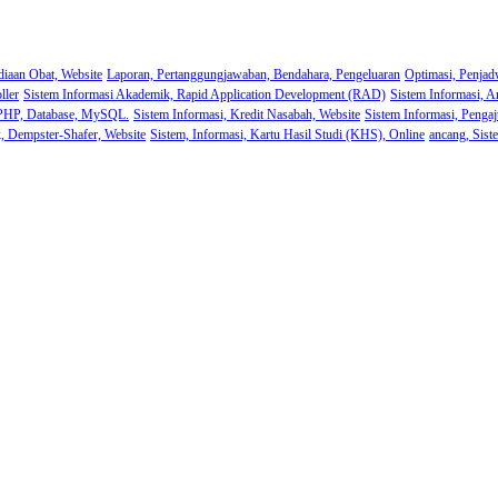
diaan Obat, Website
Laporan, Pertanggungjawaban, Bendahara, Pengeluaran
Optimasi, Penjad
ller
Sistem Informasi Akademik, Rapid Application Development (RAD)
Sistem Informasi, A
 PHP, Database, MySQL.
Sistem Informasi, Kredit Nasabah, Website
Sistem Informasi, Pengaj
k, Dempster-Shafer, Website
Sistem, Informasi, Kartu Hasil Studi (KHS), Online
ancang, Sist