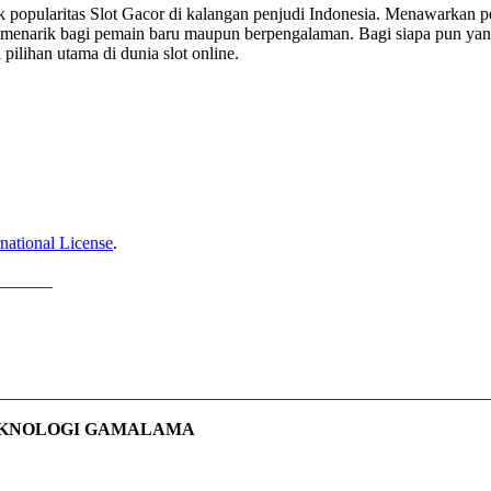
 popularitas Slot Gacor di kalangan penjudi Indonesia. Menawarkan pe
g menarik bagi pemain baru maupun berpengalaman. Bagi siapa pun y
ilihan utama di dunia slot online.
national License
.
______
________________________________________________________
EKNOLOGI GAMALAMA