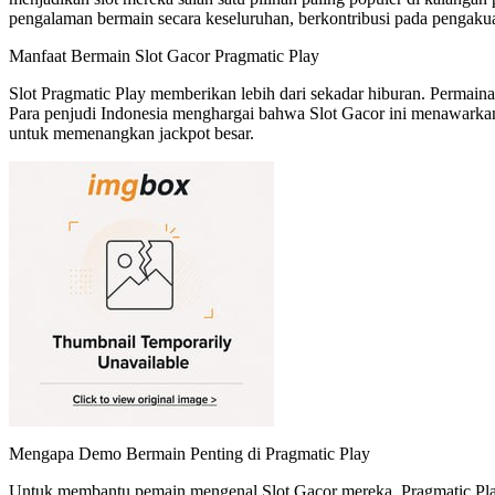
pengalaman bermain secara keseluruhan, berkontribusi pada pengakua
Manfaat Bermain Slot Gacor Pragmatic Play
Slot Pragmatic Play memberikan lebih dari sekadar hiburan. Permaina
Para penjudi Indonesia menghargai bahwa Slot Gacor ini menawarkan 
untuk memenangkan jackpot besar.
Mengapa Demo Bermain Penting di Pragmatic Play
Untuk membantu pemain mengenal Slot Gacor mereka, Pragmatic Pl