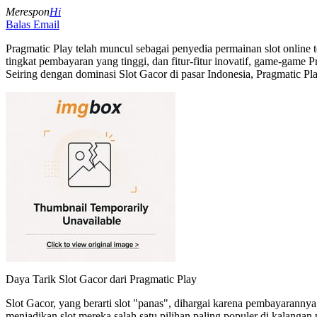
Merespon
Hi
Balas Email
Pragmatic Play telah muncul sebagai penyedia permainan slot online
tingkat pembayaran yang tinggi, dan fitur-fitur inovatif, game-gam
Seiring dengan dominasi Slot Gacor di pasar Indonesia, Pragmatic 
Daya Tarik Slot Gacor dari Pragmatic Play
Slot Gacor, yang berarti slot "panas", dihargai karena pembayarann
menjadikan slot mereka salah satu pilihan paling populer di kalanga