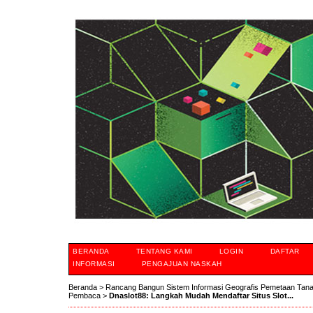
BERANDA
TENTANG KAMI
LOGIN
DAFTAR
INFORMASI
PENGAJUAN NASKAH
Beranda
>
Rancang Bangun Sistem Informasi Geografis Pemetaan Tan
Pembaca
>
Dnaslot88: Langkah Mudah Mendaftar Situs Slot...