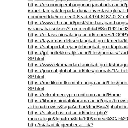
https://ekonomipembangunan.janabadra.ac.id/
israel-dampak-kepada-dunia-investasi-global-
commentId=5ceceec0-8ead-4974-8187-0c31c4
https://www.ithb.ac.id/post/stie-harapan-ba
wirausaha-sukses?commentId=088ed192-bc03
https://eclass.uinsalatiga.ac.id/courses/LOO
https://layarmas.deliserdangkab.go.id/media/fil
https://satuportal.rejanglebongkab.go.id/u
https://jpt.poltekkes-tjk.ac.id/files/journals/1
SP.html
https://www.ekomandan.tapinkab.go.id/stor
https://journal.global.ac.id/files/journals/1/ar
SP.html
https://medikom.fkominfo.uniga.ac.id/files/jour
SP.html
https://rekrutmen-ypcu.unitomo.ac.id/Home
https://library.uindatokarama.ac.id/opac/brows
action=browse&tag=Author&findBy=Alphabet
https://siakad.uscnd.ac.id/index.php?
mnux=login&lgn=frm&lid=100&nme=%3Ca%20h
http://siakad.ikipjember.ac.id/?