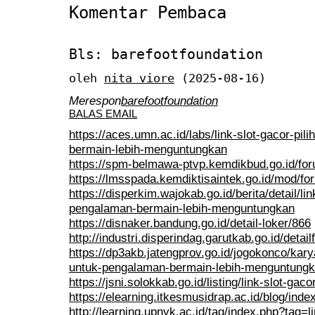
Komentar Pembaca
Bls: barefootfoundation
oleh
nita viore
(2025-08-16)
Merespon
barefootfoundation
BALAS EMAIL
https://aces.umn.ac.id/labs/link-slot-gacor-pi
bermain-lebih-menguntungkan
https://spm-belmawa-ptvp.kemdikbud.go.id/for
https://lmsspada.kemdiktisaintek.go.id/mod/
https://disperkim.wajokab.go.id/berita/detail/li
pengalaman-bermain-lebih-menguntungkan
https://disnaker.bandung.go.id/detail-loker/866
http://industri.disperindag.garutkab.go.id/detail
https://dp3akb.jatengprov.go.id/jogokonco/karya
untuk-pengalaman-bermain-lebih-menguntung
https://jsni.solokkab.go.id/listing/link-slot-gaco
https://elearning.itkesmusidrap.ac.id/blog/ind
http://learning.upnyk.ac.id/tag/index.php?tag=