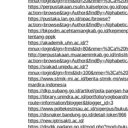
mnux=login&lgn=frm&lid=20&nme=%3Ca%20hr
https://perpustakaan.rsulin.kalselprov.go.id/o
action=browse&tag=Author&findBy=Alphabet
https://pustaka.lan.go.id/opac/browse?
action=browse&tag=Author&findBy=Alphabet
https://bkpsdm.acehtamiangkab.go.id/kepmen
tentang-pppk
https://akademik.uhn.ac.id/?
mnux=login&lgn=frm&lid=80&nme=%3Ca%20hr
http://perpustakaan.muaraenimkab.go.id/inlisl
action=browse&tag=Author&findBy=Alphabet
https://siakad.unipdu.ac.id/?
mnux=login&lgn=frm&lid=100&nme=%3Ca%20h
https://www.stmik-mi.ac.id/berita-stmik-mi/wi
mardira-indonesia
https://dkp.subang.go.id/artikel/pola-pangan-h
https://library.unindra.ac.id/portfolio/yogboard
route=information/blogger&blogger_id=3
https://www.poltekestniau.ac.id/siperpus/buk
https://disnaker.bandung.go.id/detail-loker/866
https://new.iptrisakti.ac.id/
https://disdik.padang.go.id/mod.php?mod=buk