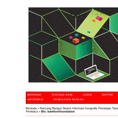
BERANDA
TENTANG KAMI
LOGIN
DAFTAR
INFORMASI
PENGAJUAN NASKAH
Beranda
>
Rancang Bangun Sistem Informasi Geografis Pemetaan Tan
Pembaca
>
Bls: barefootfoundation