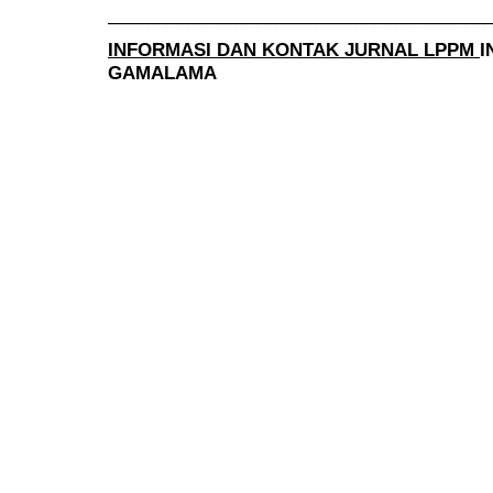
______________________________________
INFORMASI DAN KONTAK JURNAL LPPM
I
GAMALAMA
______________________________________