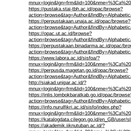
mnux=login&lgn=frm&lid=100&nme=%3Ca%20h
https://pustaka.stai-tbh.ac.id/opac/browse?
action=browse&tag=Author&findBy=Alphabet
https://perpustakaan.unaja.ac.id/opac/browse?
action=browse&tag=Author&findBy=Alphabet
https://opac.ut.ac.id/browse?
action=browse&tag=Author&findBy=Alphabet
https://perpustakaan.binadarma.ac.id/opac/br
action=browse&tag=Author&findBy=Alphabet
https://www.labora.ac.id/sisfoa/?
mnux=login&lgn=frm&lid=100&nme=%3Ca%20h
https://perpusda.magetan.go.id/opac/browse?
action=browse&tag=Author&findBy=Alphabet
http://siakad.unipar.ac.id/?
mnux=login&lgn=frm&lid=100&nme=%3Ca%20h
https://inlis.lombokbaratkab.go.id/opac/browse
action=browse&tag=Author&findBy=Alphabet
https://info.nurulfikri.ac.id/sisfo/index.php?
mnux=login&lgn=frm&lid=100&nme=%3Ca%20h
https://katalogdata.cilegon.go.id/en_GB/user/s
https://akademik.iiknutuban.ac.id/?