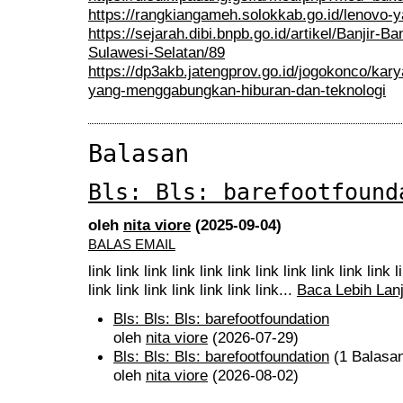
https://rangkiangameh.solokkab.go.id/lenovo-y
https://sejarah.dibi.bnpb.go.id/artikel/Banjir
Sulawesi-Selatan/89
https://dp3akb.jatengprov.go.id/jogokonco/kary
yang-menggabungkan-hiburan-dan-teknologi
Balasan
Bls: Bls: barefootfound
oleh
nita viore
(2025-09-04)
BALAS EMAIL
link link link link link link link link link link link l
link link link link link link link...
Baca Lebih Lanj
Bls: Bls: Bls: barefootfoundation
oleh
nita viore
(2026-07-29)
Bls: Bls: Bls: barefootfoundation
(1 Balasa
oleh
nita viore
(2026-08-02)