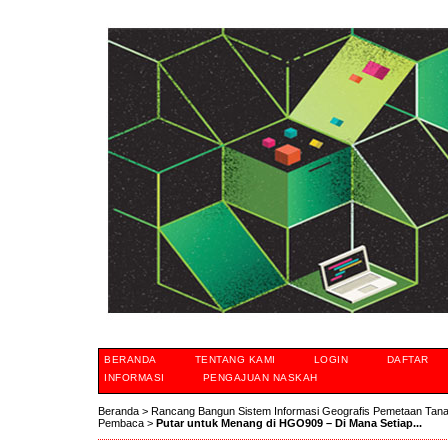
BERANDA
TENTANG KAMI
LOGIN
DAFTAR
INFORMASI
PENGAJUAN NASKAH
Beranda
>
Rancang Bangun Sistem Informasi Geografis Pemetaan Tan
Pembaca
>
Putar untuk Menang di HGO909 – Di Mana Setiap...