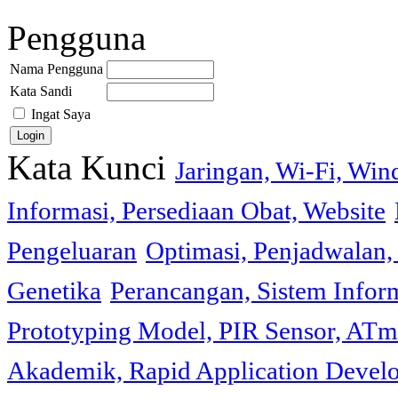
Pengguna
Nama Pengguna
Kata Sandi
Ingat Saya
Kata Kunci
Jaringan, Wi-Fi, Wi
Informasi, Persediaan Obat, Website
Pengeluaran
Optimasi, Penjadwalan, 
Genetika
Perancangan, Sistem Infor
Prototyping Model, PIR Sensor, ATm
Akademik, Rapid Application Deve