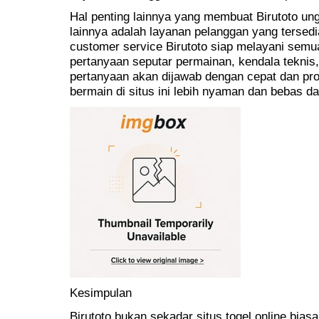
Hal penting lainnya yang membuat Birutoto ungg
lainnya adalah layanan pelanggan yang tersed
customer service Birutoto siap melayani semu
pertanyaan seputar permainan, kendala teknis
pertanyaan akan dijawab dengan cepat dan pr
bermain di situs ini lebih nyaman dan bebas d
Kesimpulan
Birutoto bukan sekadar situs togel online bias