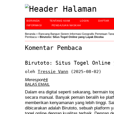
BERANDA
TENTANG KAMI
LOGIN
DAFTAR
INFORMASI
PENGAJUAN NASKAH
Beranda
>
Rancang Bangun Sistem Informasi Geografis Pemetaan Tan
Pembaca
>
Birutoto: Situs Togel Online yang Layak Dicoba
Komentar Pembaca
Birutoto: Situs Togel Online 
oleh
Tressie Vann
(2025-08-02)
Merespon
Hi
BALAS EMAIL
Dalam era digital seperti sekarang, bermain to
secara manual. Banyak pemain beralih ke platf
memberikan kenyamanan yang lebih tinggi. Sal
dibicarakan adalah Birutoto, sebuah platform
togel online dengan kualitas terbaik. Dengan 