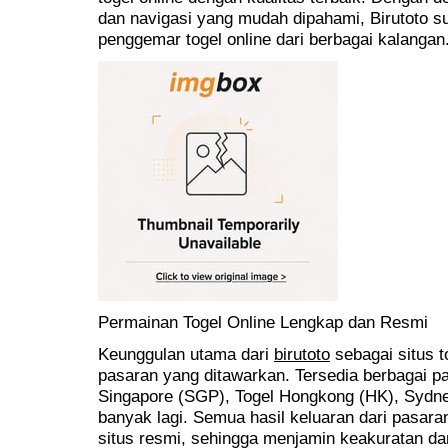
dan navigasi yang mudah dipahami, Birutoto su
penggemar togel online dari berbagai kalangan
Permainan Togel Online Lengkap dan Resmi
Keunggulan utama dari
birutoto
sebagai situs to
pasaran yang ditawarkan. Tersedia berbagai pa
Singapore (SGP), Togel Hongkong (HK), Sydn
banyak lagi. Semua hasil keluaran dari pasaran
situs resmi, sehingga menjamin keakuratan da