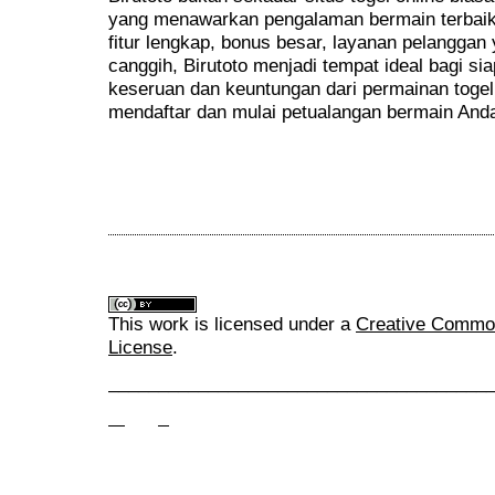
yang menawarkan pengalaman bermain terbaik
fitur lengkap, bonus besar, layanan pelangga
canggih, Birutoto menjadi tempat ideal bagi s
keseruan dan keuntungan dari permainan togel
mendaftar dan mulai petualangan bermain Anda 
This work is licensed under a
Creative Commons
License
.
______________________________________
______________________________________