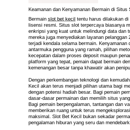
Keamanan dan Kenyamanan Bermain di Situs Sl
Bermain
slot bet kecil
tentu harus dilakukan di
lisensi resmi. Situs slot terpercaya biasany
enkripsi yang kuat untuk melindungi data dan t
mereka juga menyediakan layanan pelanggan 2
terjadi kendala selama bermain. Kenyamanan d
antarmuka pengguna yang ramah, pilihan met
kecepatan dalam proses deposit maupun pena
platform yang tepat, pemain dapat bermain de
kemenangan besar tanpa khawatir akan penipua
Dengan perkembangan teknologi dan kemudaha
Kecil akan terus menjadi pilihan utama bagi me
dengan potensi hadiah besar. Bagi pemain pe
dasar-dasar permainan dan memilih situs yan
Bagi pemain berpengalaman, tantangan dan var
memberikan ruang untuk terus mengeksploras
maksimal. Slot Bet Kecil bukan sekadar permai
pengalaman hiburan yang seru dan mendebarkan