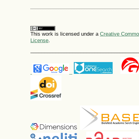
This work is licensed under a
Creative Commons
License
.
______________________________________