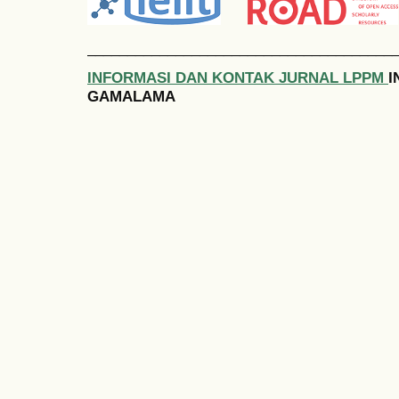
______________________________________
INFORMASI DAN KONTAK JURNAL LPPM
I
GAMALAMA