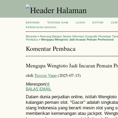
BERANDA
TENTANG KAMI
LOGIN
DAFTAR
CARI
PENGAJUAN NASKAH
Beranda
>
Rancang Bangun Sistem Informasi Geografis Pemetaan Tan
Pembaca
>
Mengapa Wengtoto Jadi Incaran Pemain Profesional
Komentar Pembaca
Mengapa Wengtoto Jadi Incaran Pemain Pr
oleh
Tressie Vann
(2025-07-15)
Merespon
Hi
BALAS EMAIL
Dalam dunia perjudian online, istilah Wengtoto
kalangan pemain slot. "Gacor" adalah singkatan
slang Indonesia yang berarti mesin slot yang 
memberikan kemenangan atau jackpot. Wengtoto