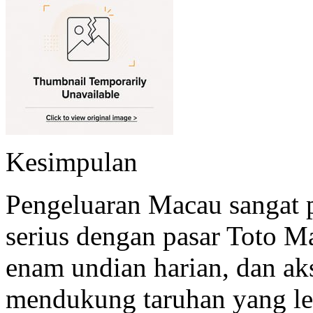
Kesimpulan
Pengeluaran Macau sangat p
serius dengan pasar Toto M
enam undian harian, dan aks
mendukung taruhan yang le