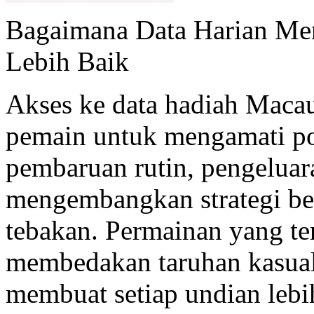
Bagaimana Data Harian Men
Lebih Baik
Akses ke data hadiah Maca
pemain untuk mengamati pol
pembaruan rutin, pengelua
mengembangkan strategi ber
tebakan. Permainan yang ter
membedakan taruhan kasual 
membuat setiap undian leb