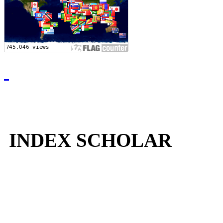
INDEX SCHOLAR