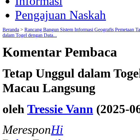
Informasi
Pengajuan Naskah
Beranda
>
Rancang Bangun Sistem Informasi Geografis Pemetaan T
dalam Togel dengan Data...
Komentar Pembaca
Tetap Unggul dalam Toge
Macau Langsung
oleh
Tressie Vann
(2025-06
Merespon
Hi