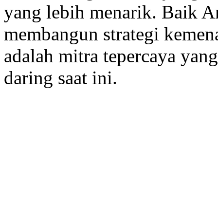
yang lebih menarik. Baik A
membangun strategi kemen
adalah mitra tepercaya yan
daring saat ini.