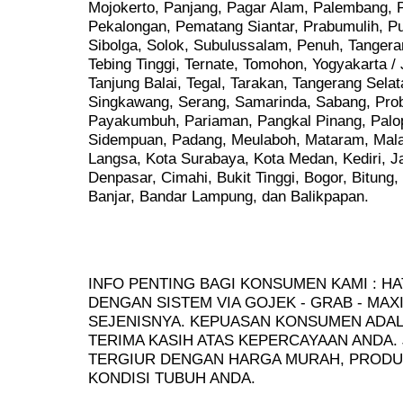
Mojokerto, Panjang, Pagar Alam, Palembang, P
Pekalongan, Pematang Siantar, Prabumulih, Pu
Sibolga, Solok, Subulussalam, Penuh, Tangera
Tebing Tinggi, Ternate, Tomohon, Yogyakarta / 
Tanjung Balai, Tegal, Tarakan, Tangerang Sela
Singkawang, Serang, Samarinda, Sabang, Prob
Payakumbuh, Pariaman, Pangkal Pinang, Palo
Sidempuan, Padang, Meulaboh, Mataram, Mala
Langsa, Kota Surabaya, Kota Medan, Kediri, 
Denpasar, Cimahi, Bukit Tinggi, Bogor, Bitung,
Banjar, Bandar Lampung, dan Balikpapan.
INFO PENTING BAGI KONSUMEN KAMI : HA
DENGAN SISTEM VIA GOJEK - GRAB - MAX
SEJENISNYA. KEPUASAN KONSUMEN ADALA
TERIMA KASIH ATAS KEPERCAYAAN ANDA.
TERGIUR DENGAN HARGA MURAH, PRODU
KONDISI TUBUH ANDA.