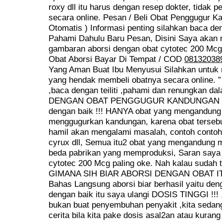
roxy dll itu harus dengan resep dokter, tidak p
secara online. Pesan / Beli Obat Penggugur K
Otomatis ) Informasi penting silahkan baca deng
Pahami Dahulu Baru Pesan, Disini Saya akan
gambaran aborsi dengan obat cytotec 200 Mcg 
Obat Aborsi Bayar Di Tempat / COD
08132038
Yang Aman Buat Ibu Menyusui Silahkan untuk
yang hendak membeli obatnya secara online.
,baca dengan teiliti ,pahami dan renungkan d
DENGAN OBAT PENGGUGUR KANDUNGAN CY
dengan baik !!! HANYA obat yang mengandung 
menggugurkan kandungan, karena obat tersebut
hamil akan mengalami masalah, contoh contoh 
cyrux dll, Semua itu2 obat yang mengandung 
beda pabrikan yang memproduksi, Saran saya
cytotec 200 Mcg paling oke. Nah kalau sudah 
GIMANA SIH BIAR ABORSI DENGAN OBAT I
Bahas Langsung aborsi biar berhasil yaitu den
dengan baik itu saya ulangi DOSIS TINGGI !!!
bukan buat penyembuhan penyakit ,kita sedan
cerita bila kita pake dosis asal2an atau kurang