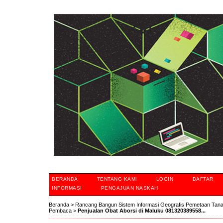
BERANDA
TENTANG KAMI
LOGIN
DAFTAR
INFORMASI
PENGAJUAN NASKAH
Beranda
>
Rancang Bangun Sistem Informasi Geografis Pemetaan Tan
Pembaca
>
Penjualan Obat Aborsi di Maluku 081320389558...