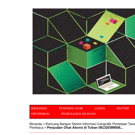
BERANDA
TENTANG KAMI
LOGIN
DAFTAR
INFORMASI
PENGAJUAN NASKAH
Beranda
>
Rancang Bangun Sistem Informasi Geografis Pemetaan Tan
Pembaca
>
Penjualan Obat Aborsi di Tuban 081320389558...