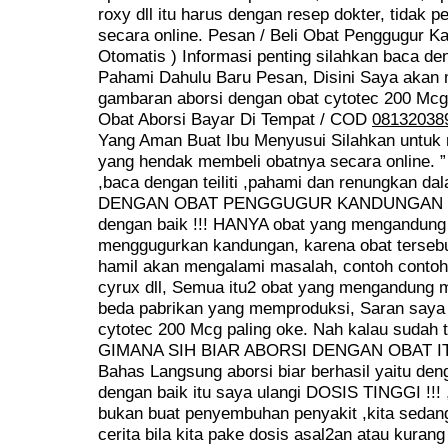
roxy dll itu harus dengan resep dokter, tidak p
secara online. Pesan / Beli Obat Penggugur K
Otomatis ) Informasi penting silahkan baca deng
Pahami Dahulu Baru Pesan, Disini Saya akan
gambaran aborsi dengan obat cytotec 200 Mcg 
Obat Aborsi Bayar Di Tempat / COD
08132038
Yang Aman Buat Ibu Menyusui Silahkan untuk
yang hendak membeli obatnya secara online.
,baca dengan teiliti ,pahami dan renungkan d
DENGAN OBAT PENGGUGUR KANDUNGAN CY
dengan baik !!! HANYA obat yang mengandung 
menggugurkan kandungan, karena obat tersebut
hamil akan mengalami masalah, contoh contoh 
cyrux dll, Semua itu2 obat yang mengandung 
beda pabrikan yang memproduksi, Saran saya
cytotec 200 Mcg paling oke. Nah kalau sudah 
GIMANA SIH BIAR ABORSI DENGAN OBAT I
Bahas Langsung aborsi biar berhasil yaitu den
dengan baik itu saya ulangi DOSIS TINGGI !!!
bukan buat penyembuhan penyakit ,kita sedan
cerita bila kita pake dosis asal2an atau kurang