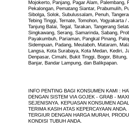
Mojokerto, Panjang, Pagar Alam, Palembang, P
Pekalongan, Pematang Siantar, Prabumulih, Pu
Sibolga, Solok, Subulussalam, Penuh, Tangera
Tebing Tinggi, Ternate, Tomohon, Yogyakarta / 
Tanjung Balai, Tegal, Tarakan, Tangerang Sela
Singkawang, Serang, Samarinda, Sabang, Prob
Payakumbuh, Pariaman, Pangkal Pinang, Palo
Sidempuan, Padang, Meulaboh, Mataram, Mala
Langsa, Kota Surabaya, Kota Medan, Kediri, 
Denpasar, Cimahi, Bukit Tinggi, Bogor, Bitung,
Banjar, Bandar Lampung, dan Balikpapan.
INFO PENTING BAGI KONSUMEN KAMI : HA
DENGAN SISTEM VIA GOJEK - GRAB - MAX
SEJENISNYA. KEPUASAN KONSUMEN ADALA
TERIMA KASIH ATAS KEPERCAYAAN ANDA.
TERGIUR DENGAN HARGA MURAH, PRODU
KONDISI TUBUH ANDA.