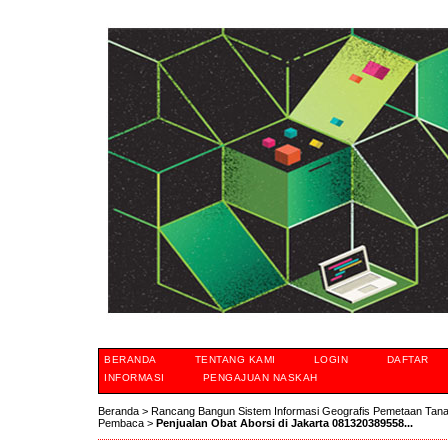
BERANDA
TENTANG KAMI
LOGIN
DAFTAR
INFORMASI
PENGAJUAN NASKAH
Beranda
>
Rancang Bangun Sistem Informasi Geografis Pemetaan Tan
Pembaca
>
Penjualan Obat Aborsi di Jakarta 081320389558...