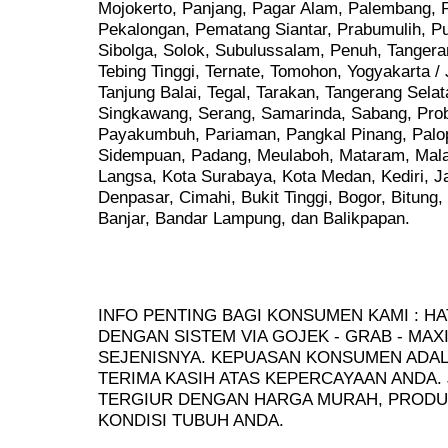
Mojokerto, Panjang, Pagar Alam, Palembang, P
Pekalongan, Pematang Siantar, Prabumulih, Pu
Sibolga, Solok, Subulussalam, Penuh, Tangera
Tebing Tinggi, Ternate, Tomohon, Yogyakarta / 
Tanjung Balai, Tegal, Tarakan, Tangerang Sela
Singkawang, Serang, Samarinda, Sabang, Prob
Payakumbuh, Pariaman, Pangkal Pinang, Palo
Sidempuan, Padang, Meulaboh, Mataram, Mala
Langsa, Kota Surabaya, Kota Medan, Kediri, 
Denpasar, Cimahi, Bukit Tinggi, Bogor, Bitung,
Banjar, Bandar Lampung, dan Balikpapan.
INFO PENTING BAGI KONSUMEN KAMI : HA
DENGAN SISTEM VIA GOJEK - GRAB - MAX
SEJENISNYA. KEPUASAN KONSUMEN ADALA
TERIMA KASIH ATAS KEPERCAYAAN ANDA.
TERGIUR DENGAN HARGA MURAH, PRODU
KONDISI TUBUH ANDA.