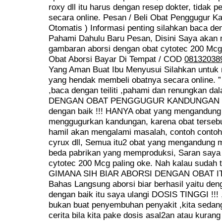
roxy dll itu harus dengan resep dokter, tidak p
secara online. Pesan / Beli Obat Penggugur K
Otomatis ) Informasi penting silahkan baca deng
Pahami Dahulu Baru Pesan, Disini Saya akan
gambaran aborsi dengan obat cytotec 200 Mcg 
Obat Aborsi Bayar Di Tempat / COD
08132038
Yang Aman Buat Ibu Menyusui Silahkan untuk
yang hendak membeli obatnya secara online.
,baca dengan teiliti ,pahami dan renungkan d
DENGAN OBAT PENGGUGUR KANDUNGAN CY
dengan baik !!! HANYA obat yang mengandung 
menggugurkan kandungan, karena obat tersebut
hamil akan mengalami masalah, contoh contoh 
cyrux dll, Semua itu2 obat yang mengandung 
beda pabrikan yang memproduksi, Saran saya
cytotec 200 Mcg paling oke. Nah kalau sudah 
GIMANA SIH BIAR ABORSI DENGAN OBAT I
Bahas Langsung aborsi biar berhasil yaitu den
dengan baik itu saya ulangi DOSIS TINGGI !!!
bukan buat penyembuhan penyakit ,kita sedan
cerita bila kita pake dosis asal2an atau kurang