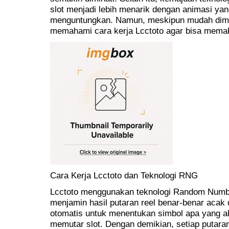
slot menjadi lebih menarik dengan animasi yan
menguntungkan. Namun, meskipun mudah dimai
memahami cara kerja Lcctoto agar bisa mema
Cara Kerja Lcctoto dan Teknologi RNG
Lcctoto menggunakan teknologi Random Numb
menjamin hasil putaran reel benar-benar acak 
otomatis untuk menentukan simbol apa yang ak
memutar slot. Dengan demikian, setiap putara