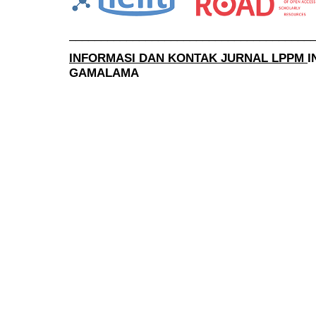
______________________________________
INFORMASI DAN KONTAK JURNAL LPPM
I
GAMALAMA