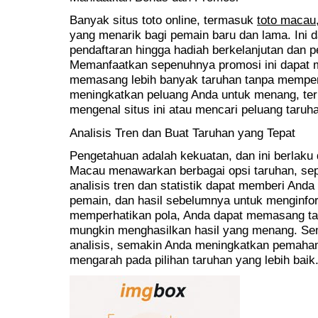
Banyak situs toto online, termasuk
toto macau
yang menarik bagi pemain baru dan lama. Ini d
pendaftaran hingga hadiah berkelanjutan dan 
Memanfaatkan sepenuhnya promosi ini dapat 
memasang lebih banyak taruhan tanpa mempert
meningkatkan peluang Anda untuk menang, te
mengenal situs ini atau mencari peluang taru
Analisis Tren dan Buat Taruhan yang Tepat
Pengetahuan adalah kekuatan, dan ini berlaku d
Macau menawarkan berbagai opsi taruhan, sepe
analisis tren dan statistik dapat memberi Anda k
pemain, dan hasil sebelumnya untuk menginf
memperhatikan pola, Anda dapat memasang tar
mungkin menghasilkan hasil yang menang. Se
analisis, semakin Anda meningkatkan pemaha
mengarah pada pilihan taruhan yang lebih baik