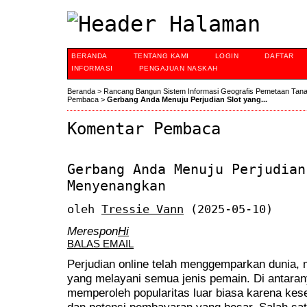
BERANDA
TENTANG KAMI
LOGIN
DAFTAR
INFORMASI
PENGAJUAN NASKAH
Beranda
>
Rancang Bangun Sistem Informasi Geografis Pemetaan Tan
Pembaca
>
Gerbang Anda Menuju Perjudian Slot yang...
Komentar Pembaca
Gerbang Anda Menuju Perjudian
Menyenangkan
oleh
Tressie Vann
(2025-05-10)
Merespon
Hi
BALAS EMAIL
Perjudian online telah menggemparkan dunia,
yang melayani semua jenis pemain. Di antarany
memperoleh popularitas luar biasa karena ke
dan potensi pembayaran yang besar. Salah sat