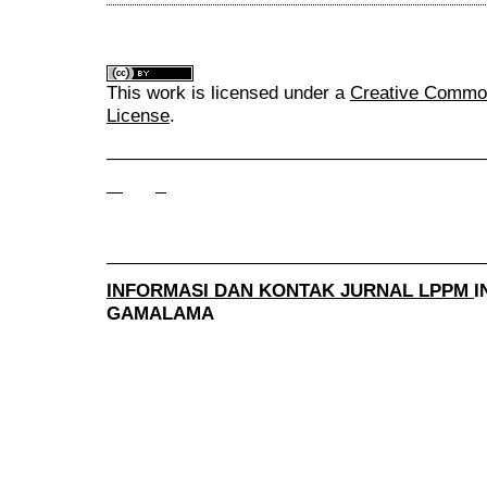
This work is licensed under a
Creative Commons
License
.
______________________________________
______________________________________
INFORMASI DAN KONTAK JURNAL LPPM
I
GAMALAMA