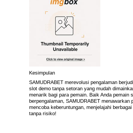
Kesimpulan
SAMUDRABET merevolusi pengalaman berjudi 
slot demo tanpa setoran yang mudah dimainka
menarik bagi para pemain. Baik Anda pemain sl
berpengalaman, SAMUDRABET menawarkan pla
mencoba keberuntungan, menjelajahi berbagai
tanpa risiko!