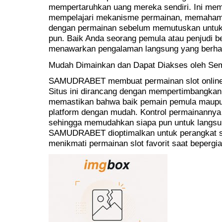
mempertaruhkan uang mereka sendiri. Ini me
mempelajari mekanisme permainan, memahami 
dengan permainan sebelum memutuskan untuk
pun. Baik Anda seorang pemula atau penjudi be
menawarkan pengalaman langsung yang berha
Mudah Dimainkan dan Dapat Diakses oleh Se
SAMUDRABET membuat permainan slot online 
Situs ini dirancang dengan mempertimbangka
memastikan bahwa baik pemain pemula maupu
platform dengan mudah. Kontrol permainannya 
sehingga memudahkan siapa pun untuk langsung
SAMUDRABET dioptimalkan untuk perangkat se
menikmati permainan slot favorit saat bepergia