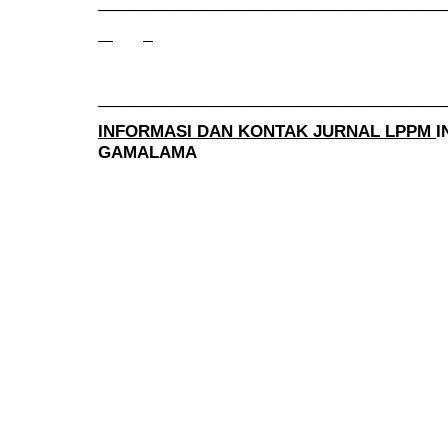
______________________________________
______________________________________
INFORMASI DAN KONTAK JURNAL LPPM
I
GAMALAMA