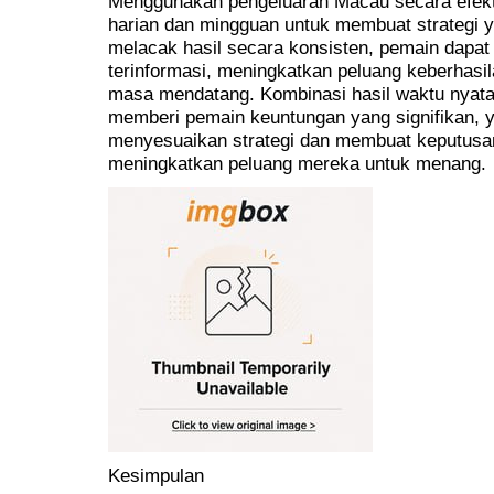
Menggunakan pengeluaran Macau secara efekti
harian dan mingguan untuk membuat strategi 
melacak hasil secara konsisten, pemain dapat
terinformasi, meningkatkan peluang keberhasil
masa mendatang. Kombinasi hasil waktu nyata d
memberi pemain keuntungan yang signifikan,
menyesuaikan strategi dan membuat keputusa
meningkatkan peluang mereka untuk menang.
Kesimpulan