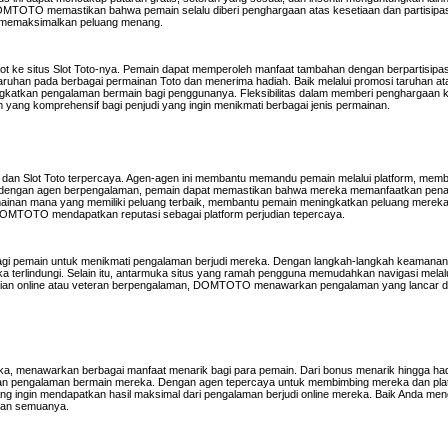
OMTOTO memastikan bahwa pemain selalu diberi penghargaan atas kesetiaan dan partisipa
in memaksimalkan peluang menang.
 ke situs Slot Toto-nya. Pemain dapat memperoleh manfaat tambahan dengan berpartisipasi 
ruhan pada berbagai permainan Toto dan menerima hadiah. Baik melalui promosi taruhan a
gkatkan pengalaman bermain bagi penggunanya. Fleksibilitas dalam memberi penghargaan 
ang komprehensif bagi penjudi yang ingin menikmati berbagai jenis permainan.
an Slot Toto terpercaya. Agen-agen ini membantu memandu pemain melalui platform, membe
a dengan agen berpengalaman, pemain dapat memastikan bahwa mereka memanfaatkan pena
ainan mana yang memiliki peluang terbaik, membantu pemain meningkatkan peluang merek
 DOMTOTO mendapatkan reputasi sebagai platform perjudian tepercaya.
pemain untuk menikmati pengalaman berjudi mereka. Dengan langkah-langkah keamanan
a terlindungi. Selain itu, antarmuka situs yang ramah pengguna memudahkan navigasi melal
rjudian online atau veteran berpengalaman, DOMTOTO menawarkan pengalaman yang lancar 
a, menawarkan berbagai manfaat menarik bagi para pemain. Dari bonus menarik hingga hadia
atkan pengalaman bermain mereka. Dengan agen tepercaya untuk membimbing mereka dan pl
ng ingin mendapatkan hasil maksimal dari pengalaman berjudi online mereka. Baik Anda men
kan semuanya.