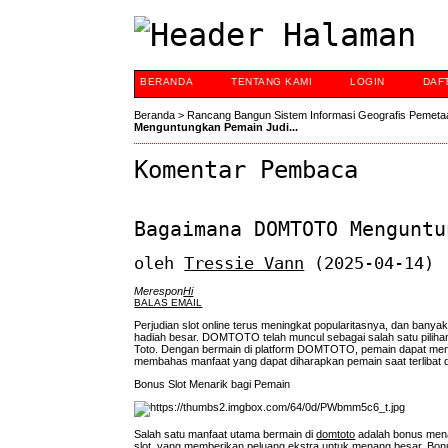
BERANDA
TENTANG KAMI
LOGIN
DAF
Beranda
>
Rancang Bangun Sistem Informasi Geografis Pemeta
Menguntungkan Pemain Judi...
Komentar Pembaca
Bagaimana DOMTOTO Menguntu
oleh
Tressie Vann
(2025-04-14)
Merespon
Hi
BALAS EMAIL
Perjudian slot online terus meningkat popularitasnya, dan ban
hadiah besar. DOMTOTO telah muncul sebagai salah satu piliha
Toto. Dengan bermain di platform DOMTOTO, pemain dapat meng
membahas manfaat yang dapat diharapkan pemain saat terlibat
Bonus Slot Menarik bagi Pemain
Salah satu manfaat utama bermain di
domtoto
adalah bonus mena
slot, yang memberikan peluang ekstra untuk menang besar. Bonu