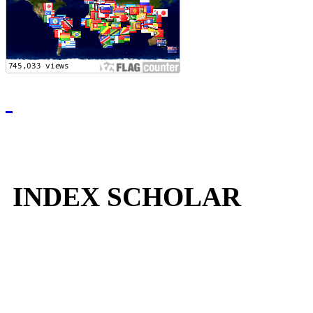
INDEX SCHOLAR