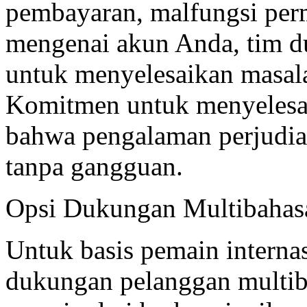
pembayaran, malfungsi perm
mengenai akun Anda, tim d
untuk menyelesaikan masala
Komitmen untuk menyelesai
bahwa pengalaman perjudian
tanpa gangguan.
Opsi Dukungan Multibahas
Untuk basis pemain intern
dukungan pelanggan multi