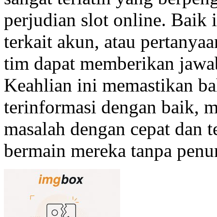
perjudian slot online. Baik
terkait akun, atau pertanya
tim dapat memberikan jawab
Keahlian ini memastikan b
terinformasi dengan baik,
masalah dengan cepat dan 
bermain mereka tanpa penun