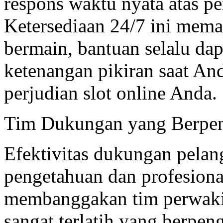
respons waktu nyata atas p
Ketersediaan 24/7 ini mem
bermain, bantuan selalu da
ketenangan pikiran saat And
perjudian slot online Anda.
Tim Dukungan yang Berpe
Efektivitas dukungan pelan
pengetahuan dan profesiona
membanggakan tim perwaki
sangat terlatih yang berpe