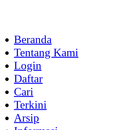
Beranda
Tentang Kami
Login
Daftar
Cari
Terkini
Arsip