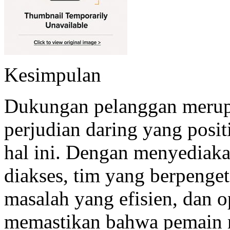
Kesimpulan
Dukungan pelanggan merup
perjudian daring yang posi
hal ini. Dengan menyediak
diakses, tim yang berpenget
masalah yang efisien, dan o
memastikan bahwa pemain m