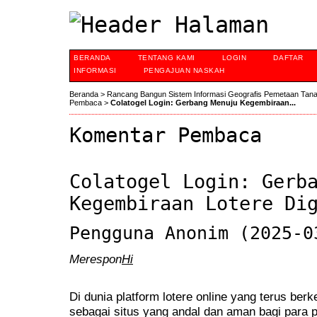
BERANDA
TENTANG KAMI
LOGIN
DAFTAR
INFORMASI
PENGAJUAN NASKAH
Beranda
>
Rancang Bangun Sistem Informasi Geografis Pemetaan Tan
Pembaca
>
Colatogel Login: Gerbang Menuju Kegembiraan...
Komentar Pembaca
Colatogel Login: Gerb
Kegembiraan Lotere Di
Pengguna Anonim (2025-0
Merespon
Hi
Di dunia platform lotere online yang terus be
sebagai situs yang andal dan aman bagi para pe