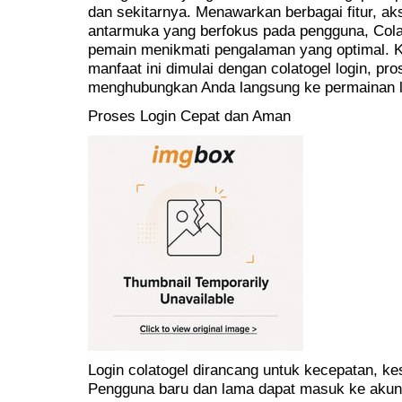
dan sekitarnya. Menawarkan berbagai fitur, ak
antarmuka yang berfokus pada pengguna, Col
pemain menikmati pengalaman yang optimal. 
manfaat ini dimulai dengan colatogel login, p
menghubungkan Anda langsung ke permainan lo
Proses Login Cepat dan Aman
Login colatogel dirancang untuk kecepatan, 
Pengguna baru dan lama dapat masuk ke aku