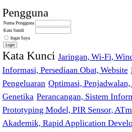
Pengguna
Nama Pengguna
Kata Sandi
Ingat Saya
Kata Kunci
Jaringan, Wi-Fi, Wi
Informasi, Persediaan Obat, Website
Pengeluaran
Optimasi, Penjadwalan, 
Genetika
Perancangan, Sistem Infor
Prototyping Model, PIR Sensor, ATm
Akademik, Rapid Application Deve