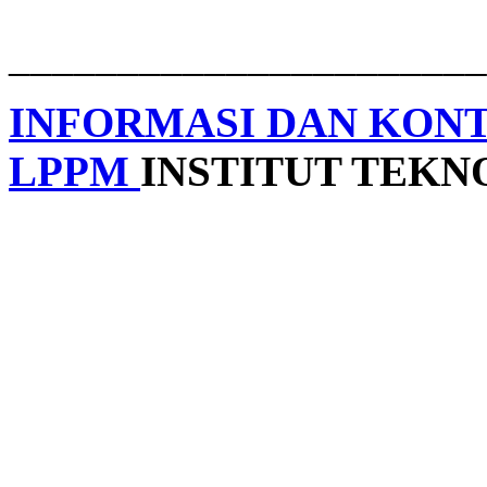
______________________
INFORMASI DAN KON
LPPM
INSTITUT TEK