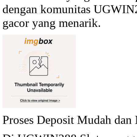
dengan komunitas UGWIN28
gacor yang menarik.
Proses Deposit Mudah dan