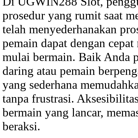
Di UGWIN288 Slot, penggun
prosedur yang rumit saat me
telah menyederhanakan pro
pemain dapat dengan cepat
mulai bermain. Baik Anda 
daring atau pemain berpeng
yang sederhana memudahka
tanpa frustrasi. Aksesibilit
bermain yang lancar, mema
beraksi.