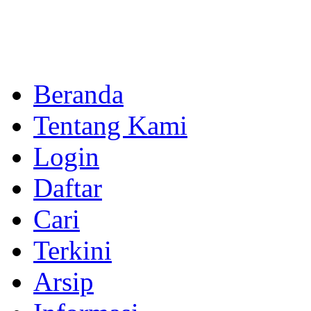
Beranda
Tentang Kami
Login
Daftar
Cari
Terkini
Arsip