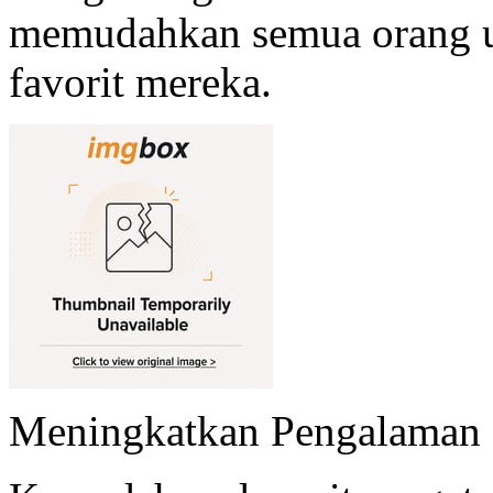
memudahkan semua orang u
favorit mereka.
Meningkatkan Pengalaman 