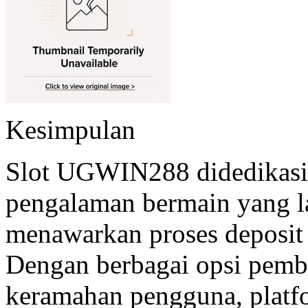
Kesimpulan
Slot UGWIN288 didedikasi
pengalaman bermain yang 
menawarkan proses deposi
Dengan berbagai opsi pemb
keramahan pengguna, platf