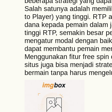
beberapa strategi yang dap
Salah satunya adalah memil
to Player) yang tinggi. RTP
dana kepada pemain dalam j
tinggi RTP, semakin besar pe
mengatur modal dengan baik 
dapat membantu pemain meng
Menggunakan fitur free spin
situs juga bisa menjadi str
bermain tanpa harus mengel