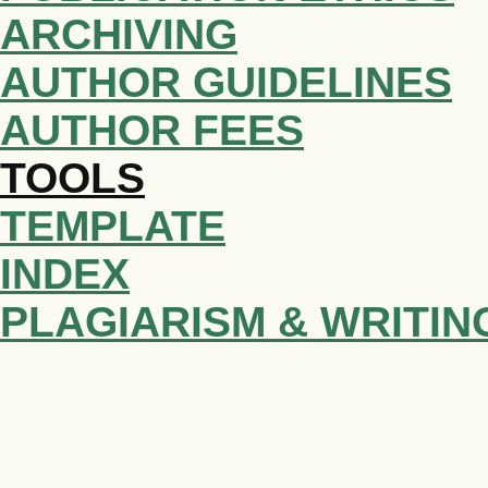
ARCHIVING
AUTHOR GUIDELINES
AUTHOR FEES
TOOLS
TEMPLATE
INDEX
PLAGIARISM & WRITIN