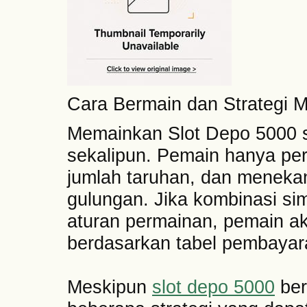
Cara Bermain dan Strategi 
Memainkan Slot Depo 5000 
sekalipun. Pemain hanya pe
jumlah taruhan, dan meneka
gulungan. Jika kombinasi s
aturan permainan, pemain 
berdasarkan tabel pembayara
Meskipun
slot depo 5000
ber