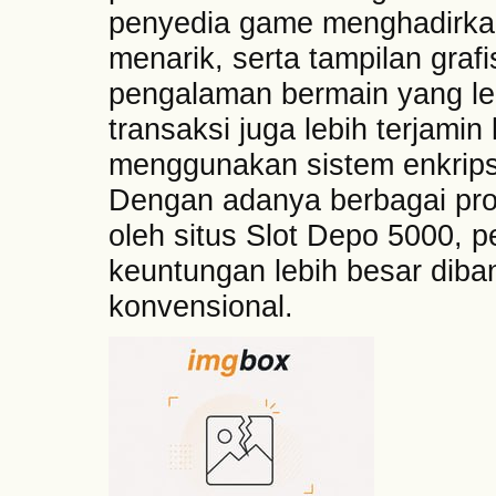
penyedia game menghadirkan
menarik, serta tampilan gr
pengalaman bermain yang l
transaksi juga lebih terjamin
menggunakan sistem enkripsi
Dengan adanya berbagai pro
oleh situs Slot Depo 5000, 
keuntungan lebih besar diba
konvensional.