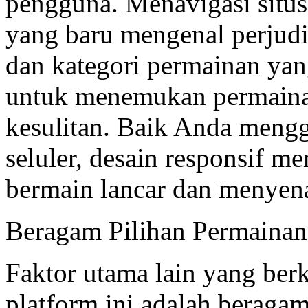
pengguna. Menavigasi situs
yang baru mengenal perjudia
dan kategori permainan ya
untuk menemukan permainan
kesulitan. Baik Anda meng
seluler, desain responsif 
bermain lancar dan menyen
Beragam Pilihan Permainan
Faktor utama lain yang berk
platform ini adalah beragam