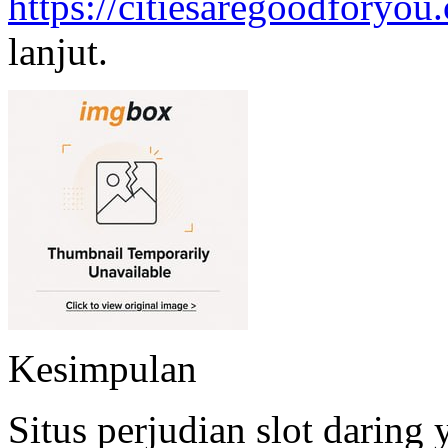
https://citiesaregoodforyou
lanjut.
Kesimpulan
Situs perjudian slot darin