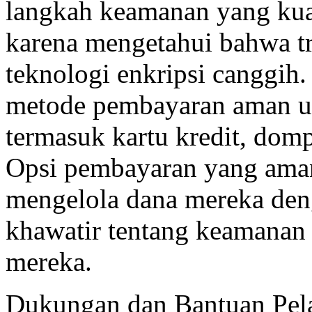
langkah keamanan yang kua
karena mengetahui bahwa tr
teknologi enkripsi canggih
metode pembayaran aman un
termasuk kartu kredit, domp
Opsi pembayaran yang ama
mengelola dana mereka den
khawatir tentang keamanan 
mereka.
Dukungan dan Bantuan Pel