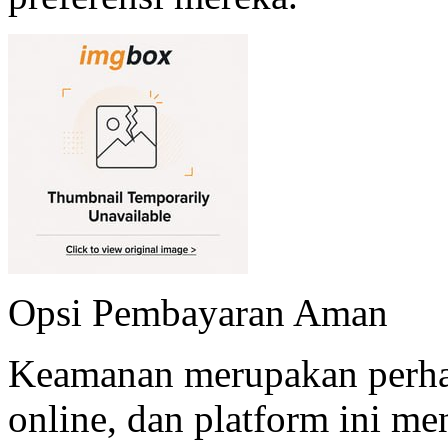
Opsi Pembayaran Aman
Keamanan merupakan perhat
online, dan platform ini m