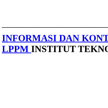
______________________
INFORMASI DAN KON
LPPM
INSTITUT TEK