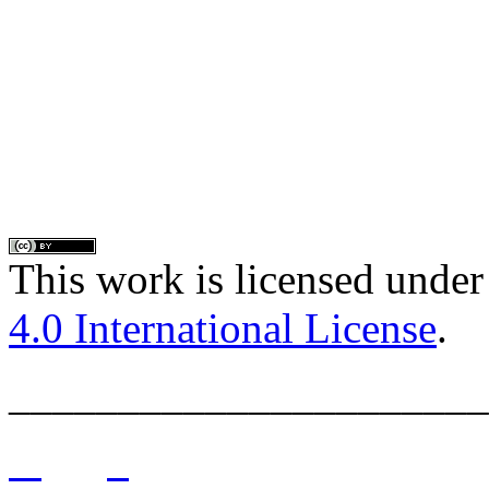
This work is licensed under
4.0 International License
.
______________________