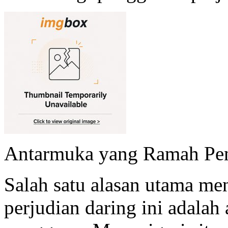
Antarmuka yang Ramah Pe
Salah satu alasan utama men
perjudian daring ini adala