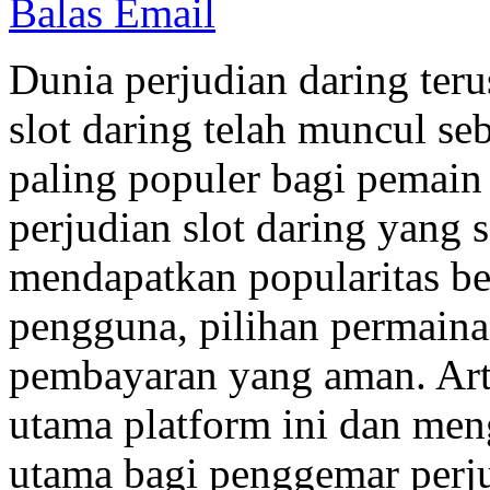
Balas Email
Dunia perjudian daring ter
slot daring telah muncul se
paling populer bagi pemain 
perjudian slot daring yang
mendapatkan popularitas b
pengguna, pilihan permaina
pembayaran yang aman. Arti
utama platform ini dan men
utama bagi penggemar perju