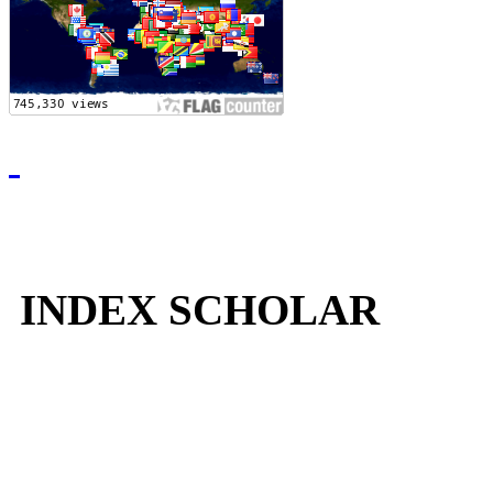
INDEX SCHOLAR