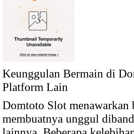
Keunggulan Bermain di Do
Platform Lain
Domtoto Slot menawarkan 
membuatnya unggul dibandi
lainnya. Beberapa kelebihan