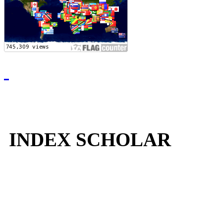
INDEX SCHOLAR