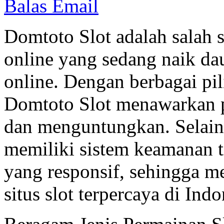
Balas Email
Domtoto Slot adalah salah s
online yang sedang naik dau
online. Dengan berbagai pi
Domtoto Slot menawarkan 
dan menguntungkan. Selain i
memiliki sistem keamanan t
yang responsif, sehingga m
situs slot terpercaya di Indo