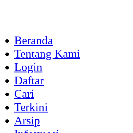
Beranda
Tentang Kami
Login
Daftar
Cari
Terkini
Arsip