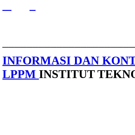
______________________
INFORMASI DAN KON
LPPM
INSTITUT TEK