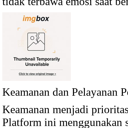
tidak terbawa emosi saat be
Keamanan dan Pelayanan Pe
Keamanan menjadi prioritas
Platform ini menggunakan si