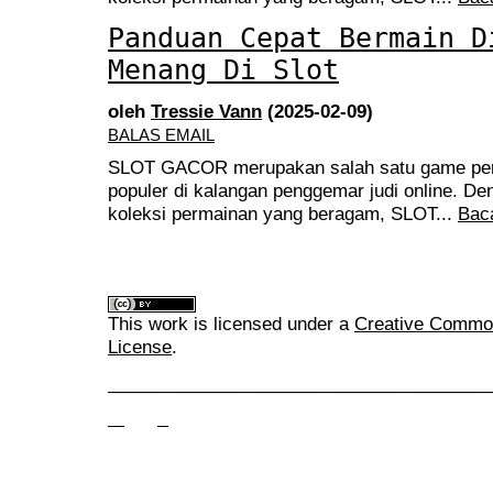
Panduan Cepat Bermain D
Menang Di Slot
oleh
Tressie Vann
(2025-02-09)
BALAS EMAIL
SLOT GACOR merupakan salah satu game perm
populer di kalangan penggemar judi online. De
koleksi permainan yang beragam, SLOT...
Baca
This work is licensed under a
Creative Commons
License
.
______________________________________
______________________________________