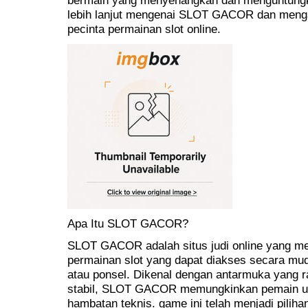
lebih lanjut mengenai SLOT GACOR dan mengap
pecinta permainan slot online.
Apa Itu SLOT GACOR?
SLOT GACOR adalah situs judi online yang m
permainan slot yang dapat diakses secara mu
atau ponsel. Dikenal dengan antarmuka yang 
stabil, SLOT GACOR memungkinkan pemain un
hambatan teknis. game ini telah menjadi pilih