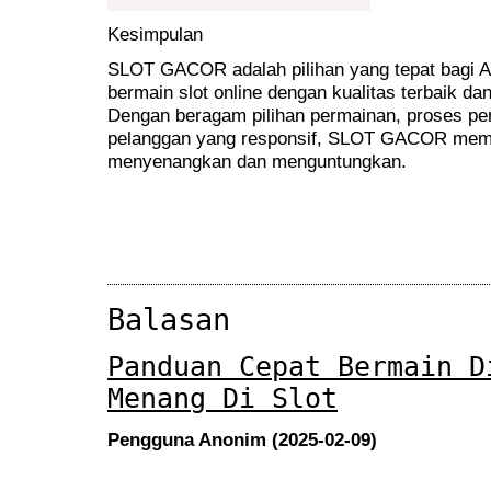
Kesimpulan
SLOT GACOR adalah pilihan yang tepat bagi A
bermain slot online dengan kualitas terbaik d
Dengan beragam pilihan permainan, proses pe
pelanggan yang responsif, SLOT GACOR mem
menyenangkan dan menguntungkan.
Balasan
Panduan Cepat Bermain D
Menang Di Slot
Pengguna Anonim (2025-02-09)