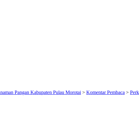
anaman Pangan Kabupaten Pulau Morotai
>
Komentar Pembaca
>
Perk