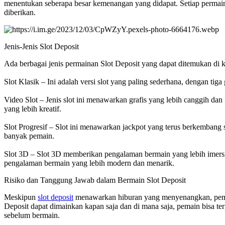
menentukan seberapa besar kemenangan yang didapat. Setiap permain
diberikan.
Jenis-Jenis Slot Deposit
Ada berbagai jenis permainan Slot Deposit yang dapat ditemukan di ka
Slot Klasik – Ini adalah versi slot yang paling sederhana, dengan ti
Video Slot – Jenis slot ini menawarkan grafis yang lebih canggih dan 
yang lebih kreatif.
Slot Progresif – Slot ini menawarkan jackpot yang terus berkembang 
banyak pemain.
Slot 3D – Slot 3D memberikan pengalaman bermain yang lebih imersi
pengalaman bermain yang lebih modern dan menarik.
Risiko dan Tanggung Jawab dalam Bermain Slot Deposit
Meskipun
slot deposit
menawarkan hiburan yang menyenangkan, pemain 
Deposit dapat dimainkan kapan saja dan di mana saja, pemain bisa te
sebelum bermain.