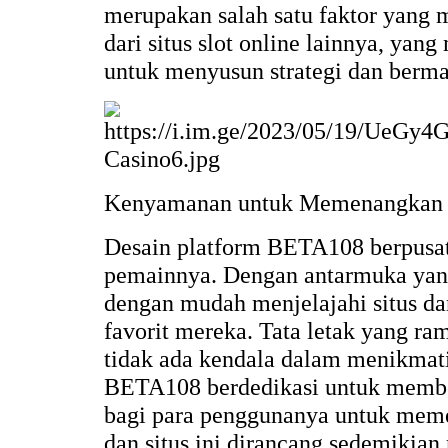
merupakan salah satu faktor yan
dari situs slot online lainnya, y
untuk menyusun strategi dan bermai
Kenyamanan untuk Memenangkan 
Desain platform BETA108 berpusa
pemainnya. Dengan antarmuka yang 
dengan mudah menjelajahi situs 
favorit mereka. Tata letak yang 
tidak ada kendala dalam menikmat
BETA108 berdedikasi untuk membe
bagi para penggunanya untuk meme
dan situs ini dirancang sedemikian