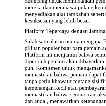
dirancang untuk memudahkan pemai
mereka dan membawa pulang keme
menyediakan alat tambahan sepert
kesuksesan yang lebih besar.
Platform Tepercaya dengan Jamin
Salah satu alasan utama mengapa
pilihan populer bagi para pemain 
Platform ini menjamin bahwa sem
diperoleh pemain akan dibayarkan
pun. Komitmen untuk mengamanka
memastikan bahwa pemain dapat f
tanpa perlu khawatir tentang sisi fi
kemenangan kecil atau pembayara
memastikan bahwa semua transaksi
dan andal, menawarkan ketenangan