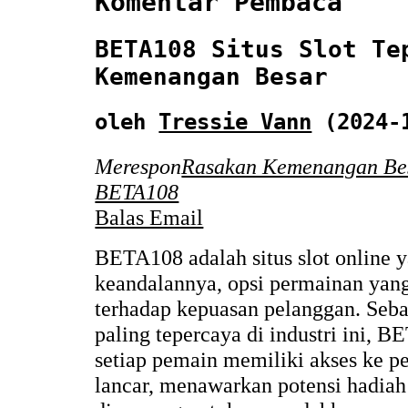
Komentar Pembaca
BETA108 Situs Slot Te
Kemenangan Besar
oleh
Tressie Vann
(2024-
Merespon
Rasakan Kemenangan Besa
BETA108
Balas Email
BETA108 adalah situs slot online 
keandalannya, opsi permainan yan
terhadap kepuasan pelanggan. Seba
paling tepercaya di industri ini,
setiap pemain memiliki akses ke 
lancar, menawarkan potensi hadiah 