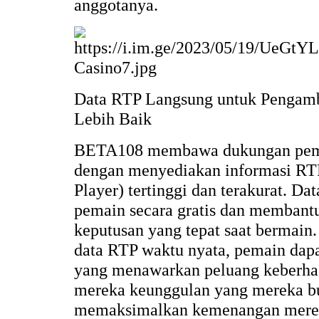
anggotanya.
Data RTP Langsung untuk Pengamb
Lebih Baik
BETA108 membawa dukungan pemai
dengan menyediakan informasi RT
Player) tertinggi dan terakurat. Da
pemain secara gratis dan memban
keputusan yang tepat saat bermain
data RTP waktu nyata, pemain dap
yang menawarkan peluang keberhas
mereka keunggulan yang mereka b
memaksimalkan kemenangan mereka