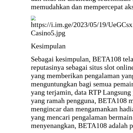
memudahkan dan mempercepat akses
Kesimpulan
Sebagai kesimpulan, BETA108 tel
reputasinya sebagai situs slot onli
yang memberikan pengalaman yang
menguntungkan bagi semua pemai
yang terjamin, data RTP Langsung 
yang ramah pengguna, BETA108 
mengincar dan mengamankan hadiah
yang mencari pengalaman bermain
menyenangkan, BETA108 adalah pil