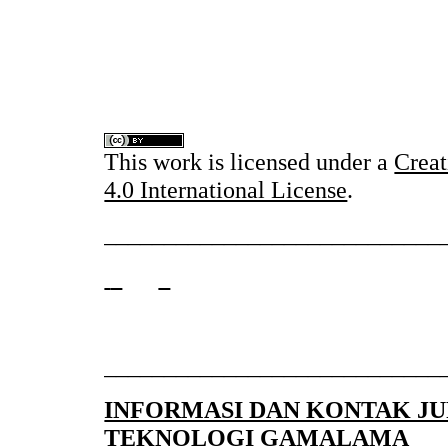
This work is licensed under a
Crea
4.0 International License
.
____________________________
____________________________
INFORMASI DAN KONTAK J
TEKNOLOGI GAMALAMA