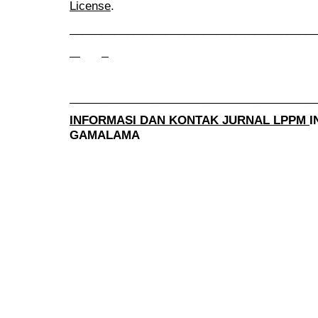
License
.
______________________________________
______________________________________
INFORMASI DAN KONTAK JURNAL LPPM
I
GAMALAMA