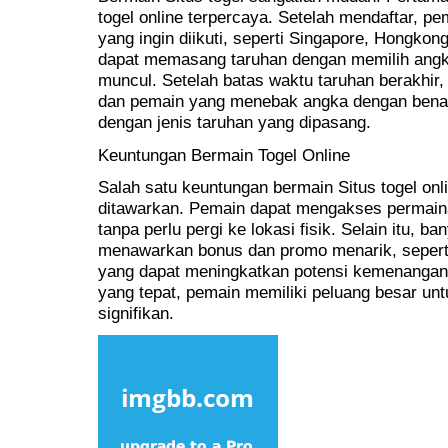
togel online terpercaya. Setelah mendaftar, pe
yang ingin diikuti, seperti Singapore, Hongkon
dapat memasang taruhan dengan memilih angk
muncul. Setelah batas waktu taruhan berakhir
dan pemain yang menebak angka dengan bena
dengan jenis taruhan yang dipasang.
Keuntungan Bermain Togel Online
Salah satu keuntungan bermain Situs togel on
ditawarkan. Pemain dapat mengakses permaina
tanpa perlu pergi ke lokasi fisik. Selain itu, ba
menawarkan bonus dan promo menarik, sepert
yang dapat meningkatkan potensi kemenangan
yang tepat, pemain memiliki peluang besar un
signifikan.