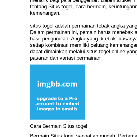
tentang Situs togel, cara bermain, keuntungann
kemenangan.
situs togel
adalah permainan tebak angka yang b
Dalam permainan ini, pemain harus menebak 
hasil pengundian. Angka yang ditebak biasanya t
setiap kombinasi memiliki peluang kemenanga
dapat dimainkan melalui situs togel online ya
pasaran dan variasi permainan.
Cara Bermain Situs togel
Bermain Situs togel sangatlah mudah. Pertama