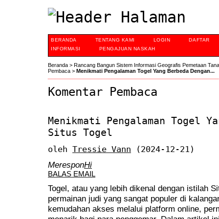
BERANDA
TENTANG KAMI
LOGIN
DAFTAR
INFORMASI
PENGAJUAN NASKAH
Beranda
>
Rancang Bangun Sistem Informasi Geografis Pemetaan Tan
Pembaca
>
Menikmati Pengalaman Togel Yang Berbeda Dengan...
Komentar Pembaca
Menikmati Pengalaman Togel Ya
Situs Togel
oleh
Tressie Vann
(2024-12-21)
Merespon
Hi
BALAS EMAIL
Togel, atau yang lebih dikenal dengan istilah Si
permainan judi yang sangat populer di kalang
kemudahan akses melalui platform online, pe
menarik bagi para penggemar. Dalam artikel i