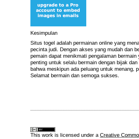
Kesimpulan
Situs togel adalah permainan online yang mena
pecinta judi. Dengan akses yang mudah dan ber
pemain dapat menikmati pengalaman bermain
penting untuk selalu bermain dengan bijak dan
bahwa meskipun ada peluang untuk menang, per
Selamat bermain dan semoga sukses.
This work is licensed under a
Creative Commons