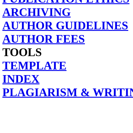
ARCHIVING
AUTHOR GUIDELINES
AUTHOR FEES
TOOLS
TEMPLATE
INDEX
PLAGIARISM & WRITI