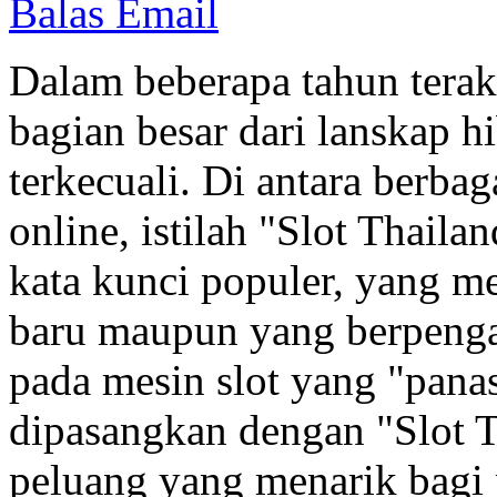
Balas Email
Dalam beberapa tahun terakh
bagian besar dari lanskap hi
terkecuali. Di antara berbag
online, istilah "Slot Thail
kata kunci populer, yang m
baru maupun yang berpeng
pada mesin slot yang "panas
dipasangkan dengan "Slot T
peluang yang menarik bagi