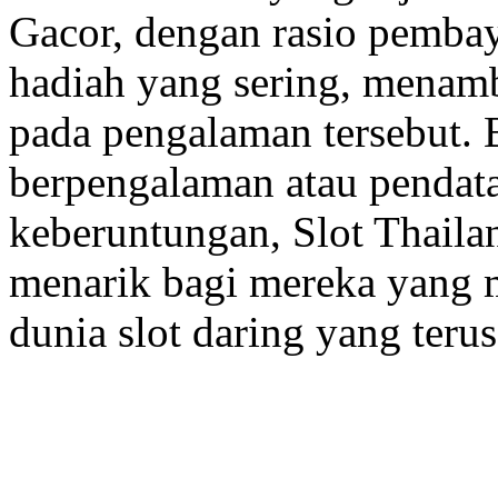
Gacor, dengan rasio pembay
hadiah yang sering, menamb
pada pengalaman tersebut. 
berpengalaman atau pendat
keberuntungan, Slot Thail
menarik bagi mereka yang 
dunia slot daring yang ter