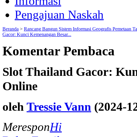
Informasi
Pengajuan Naskah
Beranda
>
Rancang Bangun Sistem Informasi Geografis Pemetaan T
Gacor: Kunci Kemenangan Besar...
Komentar Pembaca
Slot Thailand Gacor: Ku
Online
oleh
Tressie Vann
(2024-12
Merespon
Hi