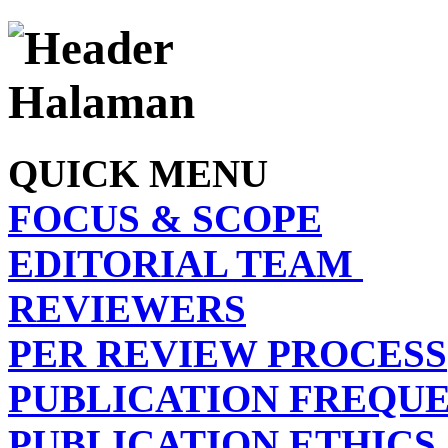
QUICK MENU
FOCUS & SCOPE
EDITORIAL TEAM
REVIEWERS
PER REVIEW PROCESS
PUBLICATION FREQU
PUBLICATION ETHICS