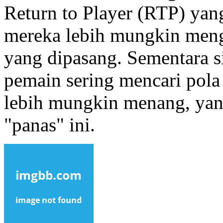
Return to Player (RTP) yang
mereka lebih mungkin meng
yang dipasang. Sementara 
pemain sering mencari pola 
lebih mungkin menang, yan
"panas" ini.