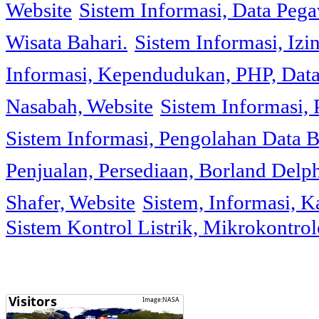
Website
Sistem Informasi, Data Peg
Wisata Bahari.
Sistem Informasi, Izi
Informasi, Kependudukan, PHP, Dat
Nasabah, Website
Sistem Informasi, 
Sistem Informasi, Pengolahan Data 
Penjualan, Persediaan, Borland Delph
Shafer, Website
Sistem, Informasi, K
Sistem Kontrol Listrik, Mikrokontr